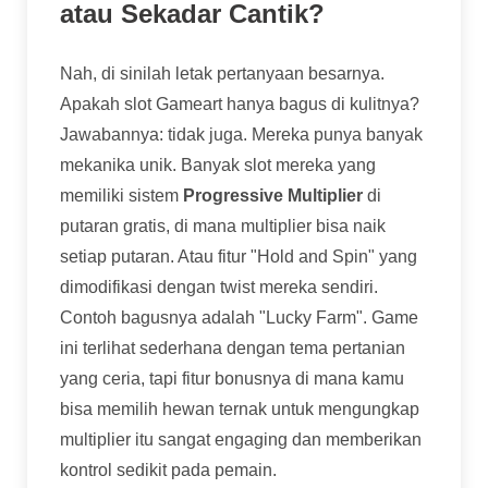
atau Sekadar Cantik?
Nah, di sinilah letak pertanyaan besarnya.
Apakah slot Gameart hanya bagus di kulitnya?
Jawabannya: tidak juga. Mereka punya banyak
mekanika unik. Banyak slot mereka yang
memiliki sistem
Progressive Multiplier
di
putaran gratis, di mana multiplier bisa naik
setiap putaran. Atau fitur "Hold and Spin" yang
dimodifikasi dengan twist mereka sendiri.
Contoh bagusnya adalah "Lucky Farm". Game
ini terlihat sederhana dengan tema pertanian
yang ceria, tapi fitur bonusnya di mana kamu
bisa memilih hewan ternak untuk mengungkap
multiplier itu sangat engaging dan memberikan
kontrol sedikit pada pemain.