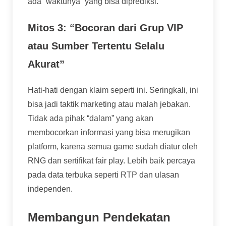
ada “waktunya” yang bisa diprediksi.
Mitos 3: “Bocoran dari Grup VIP
atau Sumber Tertentu Selalu
Akurat”
Hati-hati dengan klaim seperti ini. Seringkali, ini
bisa jadi taktik marketing atau malah jebakan.
Tidak ada pihak “dalam” yang akan
membocorkan informasi yang bisa merugikan
platform, karena semua game sudah diatur oleh
RNG dan sertifikat fair play. Lebih baik percaya
pada data terbuka seperti RTP dan ulasan
independen.
Membangun Pendekatan