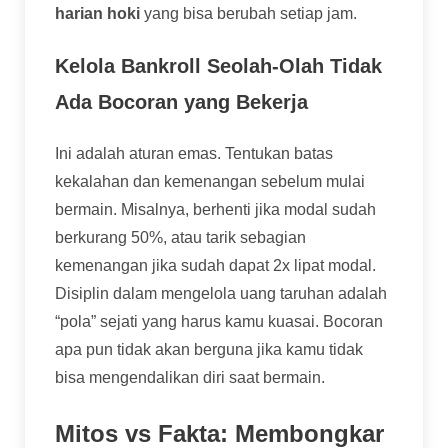
harian hoki
yang bisa berubah setiap jam.
Kelola Bankroll Seolah-Olah Tidak
Ada Bocoran yang Bekerja
Ini adalah aturan emas. Tentukan batas
kekalahan dan kemenangan sebelum mulai
bermain. Misalnya, berhenti jika modal sudah
berkurang 50%, atau tarik sebagian
kemenangan jika sudah dapat 2x lipat modal.
Disiplin dalam mengelola uang taruhan adalah
“pola” sejati yang harus kamu kuasai. Bocoran
apa pun tidak akan berguna jika kamu tidak
bisa mengendalikan diri saat bermain.
Mitos vs Fakta: Membongkar