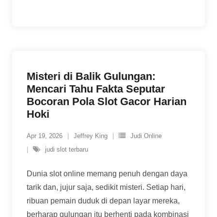
Misteri di Balik Gulungan:
Mencari Tahu Fakta Seputar
Bocoran Pola Slot Gacor Harian
Hoki
Apr 19, 2026
Jeffrey King
Judi Online
judi slot terbaru
Dunia slot online memang penuh dengan daya
tarik dan, jujur saja, sedikit misteri. Setiap hari,
ribuan pemain duduk di depan layar mereka,
berharap gulungan itu berhenti pada kombinasi