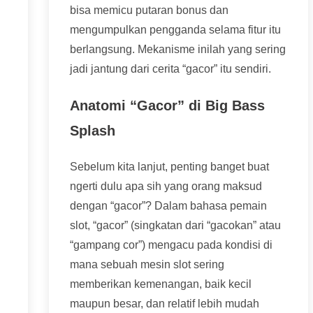
bisa memicu putaran bonus dan
mengumpulkan pengganda selama fitur itu
berlangsung. Mekanisme inilah yang sering
jadi jantung dari cerita “gacor” itu sendiri.
Anatomi “Gacor” di Big Bass
Splash
Sebelum kita lanjut, penting banget buat
ngerti dulu apa sih yang orang maksud
dengan “gacor”? Dalam bahasa pemain
slot, “gacor” (singkatan dari “gacokan” atau
“gampang cor”) mengacu pada kondisi di
mana sebuah mesin slot sering
memberikan kemenangan, baik kecil
maupun besar, dan relatif lebih mudah