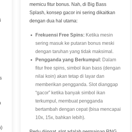
memicu fitur bonus. Nah, di Big Bass
Splash, konsep gacor ini sering dikaitkan
i
dengan dua hal utama:
Frekuensi Free Spins:
Ketika mesin
sering masuk ke putaran bonus meski
dengan taruhan yang tidak maksimal.
Pengganda yang Berkumpul:
Dalam
fitur free spins, simbol ikan bass (dengan
nilai koin) akan tetap di layar dan
s
memberikan pengganda. Slot dianggap
“gacor” ketika banyak simbol ikan
terkumpul, membuat pengganda
a
bertambah dengan cepat (bisa mencapai
10x, 15x, bahkan lebih).
n)
Perlu diingat, slot adalah permainan RNG