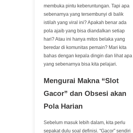
membuka pintu keberuntungan. Tapi apa
sebenarnya yang tersembunyi di balik
istilah yang viral ini? Apakah benar ada
pola ajaib yang bisa diandalkan setiap
hari? Atau ini hanya mitos belaka yang
beredar di komunitas pemain? Mari kita
bahas dengan kepala dingin dan lihat apa
yang sebenarnya bisa kita pelajari.
Mengurai Makna “Slot
Gacor” dan Obsesi akan
Pola Harian
Sebelum masuk lebih dalam, kita perlu
sepakat dulu soal definisi. “Gacor” sendiri