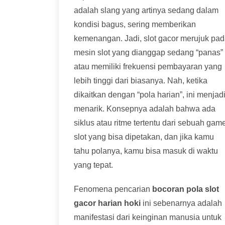
adalah slang yang artinya sedang dalam
kondisi bagus, sering memberikan
kemenangan. Jadi, slot gacor merujuk pa
mesin slot yang dianggap sedang “panas”
atau memiliki frekuensi pembayaran yang
lebih tinggi dari biasanya. Nah, ketika
dikaitkan dengan “pola harian”, ini menjad
menarik. Konsepnya adalah bahwa ada
siklus atau ritme tertentu dari sebuah gam
slot yang bisa dipetakan, dan jika kamu
tahu polanya, kamu bisa masuk di waktu
yang tepat.
Fenomena pencarian
bocoran pola slot
gacor harian hoki
ini sebenarnya adalah
manifestasi dari keinginan manusia untuk