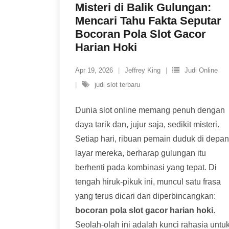
Misteri di Balik Gulungan:
Mencari Tahu Fakta Seputar
Bocoran Pola Slot Gacor
Harian Hoki
Apr 19, 2026
Jeffrey King
Judi Online
judi slot terbaru
Dunia slot online memang penuh dengan
daya tarik dan, jujur saja, sedikit misteri.
Setiap hari, ribuan pemain duduk di depan
layar mereka, berharap gulungan itu
berhenti pada kombinasi yang tepat. Di
tengah hiruk-pikuk ini, muncul satu frasa
yang terus dicari dan diperbincangkan:
bocoran pola slot gacor harian hoki
.
Seolah-olah ini adalah kunci rahasia untu