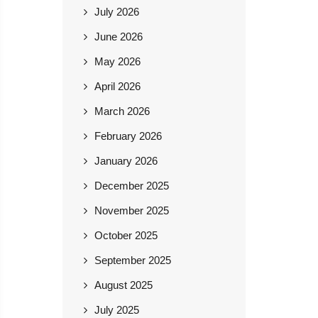
July 2026
June 2026
May 2026
April 2026
March 2026
February 2026
January 2026
December 2025
November 2025
October 2025
September 2025
August 2025
July 2025