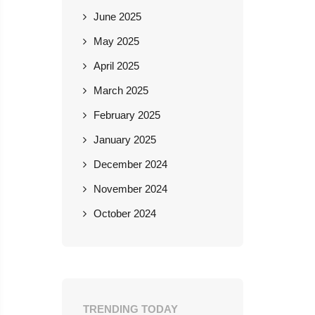
June 2025
May 2025
April 2025
March 2025
February 2025
January 2025
December 2024
November 2024
October 2024
TRENDING TODAY