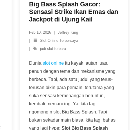
Big Bass Splash Gacor:
Sensasi Strike Ikan Emas dan
Jackpot di Ujung Kail
Feb 10, 2026
Jeffrey King
Slot Online Terpercaya
judi slot terbaru
Dunia
slot online
itu kayak lautan luas,
penuh dengan tema dan mekanisme yang
berbeda. Tapi, ada satu judul yang terus-
terusan bikin para pemain, terutama yang
suka sensasi kemenangan beruntun,
kembali memancing. Ya, kita lagi
ngomongin slot Big Bass Splash. Tapi
bukan sekadar main biasa, kita lagi bahas
k
yang lagi hype:
Slot Big Bass Splash