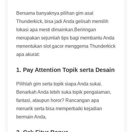
Bersama banyaknya pilihan gim asal
Thunderkick, bisa jadi Anda gelisah memilih
lokasi apa mesti dimainkan.Beriringan
merupakan sejumlah tips bagi membantu Anda
menentukan slot gacor menggema Thunderkick
apa akurat:
1. Pay Attention Topik serta Desain
Pilihlah gim serta topik siapa Anda sukai.
Benarkah Anda lebih suka topik pengalaman,
fantasi, ataupun horor? Rancangan apa
menarik serta bisa memperbaiki kejadian
bermain Anda.