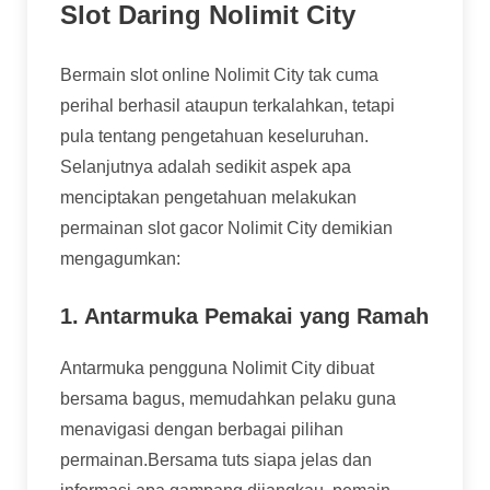
Slot Daring Nolimit City
Bermain slot online Nolimit City tak cuma
perihal berhasil ataupun terkalahkan, tetapi
pula tentang pengetahuan keseluruhan.
Selanjutnya adalah sedikit aspek apa
menciptakan pengetahuan melakukan
permainan slot gacor Nolimit City demikian
mengagumkan:
1. Antarmuka Pemakai yang Ramah
Antarmuka pengguna Nolimit City dibuat
bersama bagus, memudahkan pelaku guna
menavigasi dengan berbagai pilihan
permainan.Bersama tuts siapa jelas dan