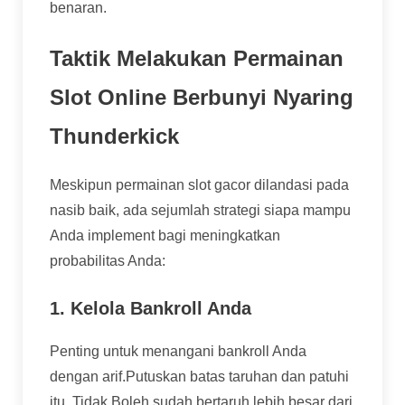
benaran.
Taktik Melakukan Permainan
Slot Online Berbunyi Nyaring
Thunderkick
Meskipun permainan slot gacor dilandasi pada
nasib baik, ada sejumlah strategi siapa mampu
Anda implement bagi meningkatkan
probabilitas Anda:
1. Kelola Bankroll Anda
Penting untuk menangani bankroll Anda
dengan arif.Putuskan batas taruhan dan patuhi
itu. Tidak Boleh sudah bertaruh lebih besar dari