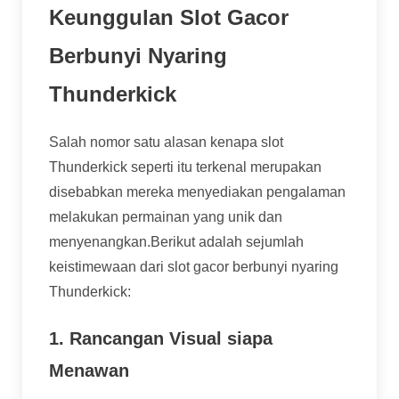
Keunggulan Slot Gacor
Berbunyi Nyaring
Thunderkick
Salah nomor satu alasan kenapa slot
Thunderkick seperti itu terkenal merupakan
disebabkan mereka menyediakan pengalaman
melakukan permainan yang unik dan
menyenangkan.Berikut adalah sejumlah
keistimewaan dari slot gacor berbunyi nyaring
Thunderkick:
1. Rancangan Visual siapa
Menawan