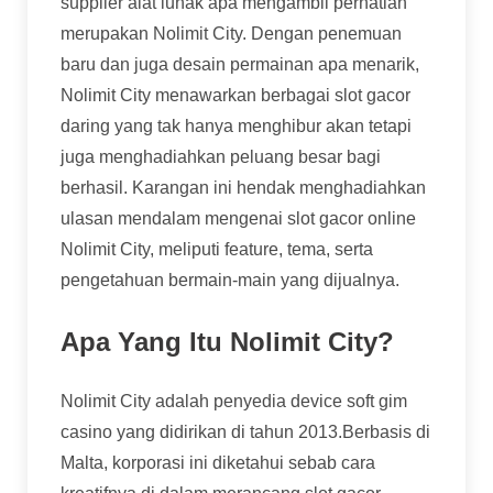
supplier alat lunak apa mengambil perhatian
merupakan Nolimit City. Dengan penemuan
baru dan juga desain permainan apa menarik,
Nolimit City menawarkan berbagai slot gacor
daring yang tak hanya menghibur akan tetapi
juga menghadiahkan peluang besar bagi
berhasil. Karangan ini hendak menghadiahkan
ulasan mendalam mengenai slot gacor online
Nolimit City, meliputi feature, tema, serta
pengetahuan bermain-main yang dijualnya.
Apa Yang Itu Nolimit City?
Nolimit City adalah penyedia device soft gim
casino yang didirikan di tahun 2013.Berbasis di
Malta, korporasi ini diketahui sebab cara