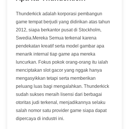
Thunderkick adalah korporasi pembangun
game tempat berjudi yang didirikan atas tahun
2012, siapa berkantor pusat di Stockholm,
Swedia.Mereka Semua terkenal karena
pendekatan kreatif serta model gambar apa
menarik internal tiap game apa mereka
luncurkan. Fokus pokok orang-orang itu ialah
menciptakan slot gacor yang nggak hanya
mengasyikkan tetapi serta memberikan
peluang luas bagi mengalahkan. Thunderkick
sudah sukses meraih lisensi dari berbagai
otoritas judi terkenal, menjadikannya selaku
salah nomor satu provider game siapa dapat
dipercaya di industri ini.