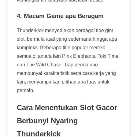
4. Macam Game apa Beragam
Thunderkick menyediakan berbagai tipe gim
slot, bermula asal yang sederhana hingga apa
kompleks. Beberapa title populer mereka
semua di antara lain Pink Elephants, Toki Time,
dan The Wild Chase. Tiap permainan
mempunyai karakteristik serta cara kerja yang
lain, menyampaikan pilihan apa luas untuk
pemain.
Cara Menentukan Slot Gacor
Berbunyi Nyaring
Thunderkick