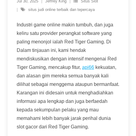
Jul 30, 2025
Jeffrey King
Situs Slot
situs judi online terbaik dan tepercaya
Industri game online makin tumbuh, dan juga
keliru satu provider perangkat software yang
paling menonjol ialah Red Tiger Gaming. Di
Dalam tinjauan ini, kami hendak
mendiskusikan dengan intensif mengenai Red
Tiger Gaming, mencakup fitur,
api66
kekuatan,
dan alasan gim mereka semua banyak kali
dilihat sebagai menggema ataupun bermanfaat.
Karangan ini didesain untuk menghadiahkan
informasi apa lengkap dan juga berfaedah
kepada sekumpulan pelaku yang mau
memahami lebih banyak jarak perihal dunia
slot gacor dari Red Tiger Gaming.