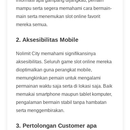
informasi apa gampang dijangkau, pemain
mampu serta segera memahami cara bermain-
main serta menemukan slot online favorit
mereka semua.
2. Aksesibilitas Mobile
Nolimit City memahami signifikansinya
aksesibilitas. Seluruh game slot online mereka
dioptimalkan guna perangkat mobile,
memungkinkan pemain untuk mengalami
permainan waktu saja serta di lokasi saja. Baik
memakai smartphone maupun tablet komputer,
pengalaman bermain stabil tanpa hambatan
serta menggembirakan.
3. Pertolongan Customer apa