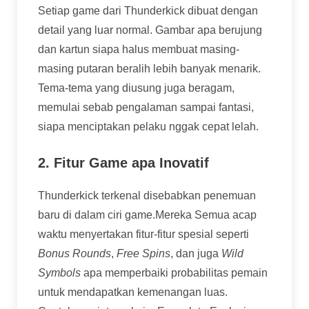
Setiap game dari Thunderkick dibuat dengan
detail yang luar normal. Gambar apa berujung
dan kartun siapa halus membuat masing-
masing putaran beralih lebih banyak menarik.
Tema-tema yang diusung juga beragam,
memulai sebab pengalaman sampai fantasi,
siapa menciptakan pelaku nggak cepat lelah.
2. Fitur Game apa Inovatif
Thunderkick terkenal disebabkan penemuan
baru di dalam ciri game.Mereka Semua acap
waktu menyertakan fitur-fitur spesial seperti
Bonus Rounds
,
Free Spins
, dan juga
Wild
Symbols
apa memperbaiki probabilitas pemain
untuk mendapatkan kemenangan luas.