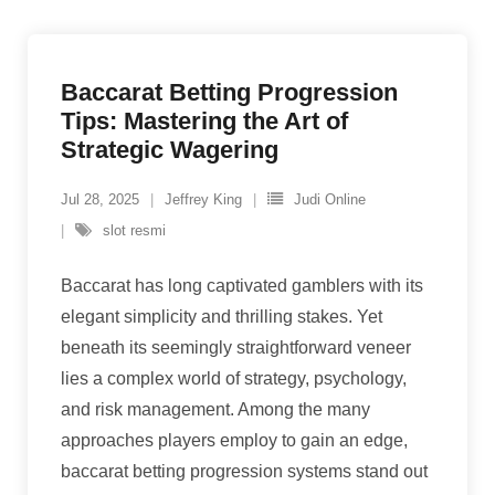
Baccarat Betting Progression
Tips: Mastering the Art of
Strategic Wagering
Jul 28, 2025
Jeffrey King
Judi Online
slot resmi
Baccarat has long captivated gamblers with its
elegant simplicity and thrilling stakes. Yet
beneath its seemingly straightforward veneer
lies a complex world of strategy, psychology,
and risk management. Among the many
approaches players employ to gain an edge,
baccarat betting progression systems stand out