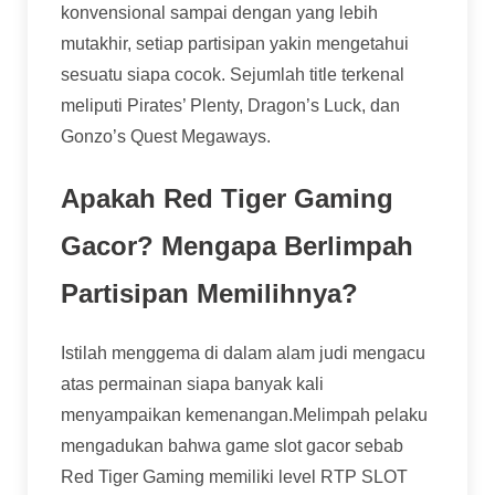
konvensional sampai dengan yang lebih
mutakhir, setiap partisipan yakin mengetahui
sesuatu siapa cocok. Sejumlah title terkenal
meliputi Pirates’ Plenty, Dragon’s Luck, dan
Gonzo’s Quest Megaways.
Apakah Red Tiger Gaming
Gacor? Mengapa Berlimpah
Partisipan Memilihnya?
Istilah menggema di dalam alam judi mengacu
atas permainan siapa banyak kali
menyampaikan kemenangan.Melimpah pelaku
mengadukan bahwa game slot gacor sebab
Red Tiger Gaming memiliki level RTP SLOT