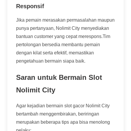
Responsif
Jika pemain merasakan permasalahan maupun
punya pertanyaan, Nolimit City menyediakan
bantuan customer yang cepat merespons.Tim
pertolongan bersedia membantu pemain
dengan kilat serta efektif, memastikan
pengetahuan bermain siapa baik.
Saran untuk Bermain Slot
Nolimit City
Agar kejadian bermain slot gacor Nolimit City
bertambah menggembirakan, beriringan
merupakan beberapa tips apa bisa menolong
pelaku: