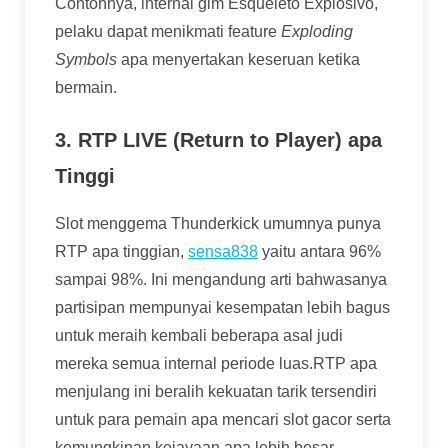
Contohnya, internal gim Esqueleto Explosivo,
pelaku dapat menikmati feature
Exploding
Symbols
apa menyertakan keseruan ketika
bermain.
3. RTP LIVE (Return to Player) apa
Tinggi
Slot menggema Thunderkick umumnya punya
RTP apa tinggian,
sensa838
yaitu antara 96%
sampai 98%. Ini mengandung arti bahwasanya
partisipan mempunyai kesempatan lebih bagus
untuk meraih kembali beberapa asal judi
mereka semua internal periode luas.RTP apa
menjulang ini beralih kekuatan tarik tersendiri
untuk para pemain apa mencari slot gacor serta
kemungkinan kejayaan apa lebih besar.