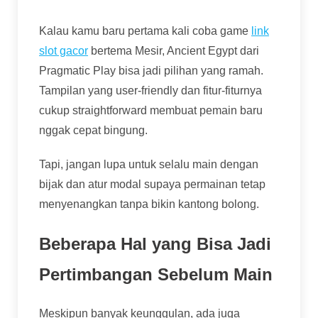
Kalau kamu baru pertama kali coba game
link
slot gacor
bertema Mesir, Ancient Egypt dari
Pragmatic Play bisa jadi pilihan yang ramah.
Tampilan yang user-friendly dan fitur-fiturnya
cukup straightforward membuat pemain baru
nggak cepat bingung.
Tapi, jangan lupa untuk selalu main dengan
bijak dan atur modal supaya permainan tetap
menyenangkan tanpa bikin kantong bolong.
Beberapa Hal yang Bisa Jadi
Pertimbangan Sebelum Main
Meskipun banyak keunggulan, ada juga