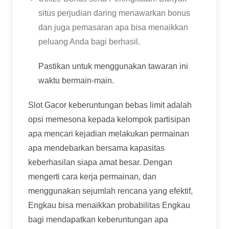
situs perjudian daring menawarkan bonus
dan juga pemasaran apa bisa menaikkan
peluang Anda bagi berhasil.
Pastikan untuk menggunakan tawaran ini
waktu bermain-main.
Slot Gacor keberuntungan bebas limit adalah
opsi memesona kepada kelompok partisipan
apa mencari kejadian melakukan permainan
apa mendebarkan bersama kapasitas
keberhasilan siapa amat besar. Dengan
mengerti cara kerja permainan, dan
menggunakan sejumlah rencana yang efektif,
Engkau bisa menaikkan probabilitas Engkau
bagi mendapatkan keberuntungan apa