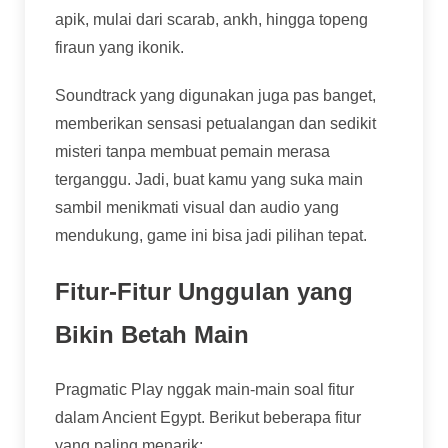
apik, mulai dari scarab, ankh, hingga topeng
firaun yang ikonik.
Soundtrack yang digunakan juga pas banget,
memberikan sensasi petualangan dan sedikit
misteri tanpa membuat pemain merasa
terganggu. Jadi, buat kamu yang suka main
sambil menikmati visual dan audio yang
mendukung, game ini bisa jadi pilihan tepat.
Fitur-Fitur Unggulan yang
Bikin Betah Main
Pragmatic Play nggak main-main soal fitur
dalam Ancient Egypt. Berikut beberapa fitur
yang paling menarik: