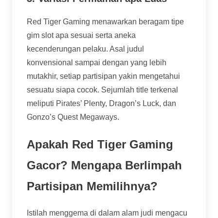
Red Tiger Gaming menawarkan beragam tipe
gim slot apa sesuai serta aneka
kecenderungan pelaku. Asal judul
konvensional sampai dengan yang lebih
mutakhir, setiap partisipan yakin mengetahui
sesuatu siapa cocok. Sejumlah title terkenal
meliputi Pirates’ Plenty, Dragon’s Luck, dan
Gonzo’s Quest Megaways.
Apakah Red Tiger Gaming
Gacor? Mengapa Berlimpah
Partisipan Memilihnya?
Istilah menggema di dalam alam judi mengacu