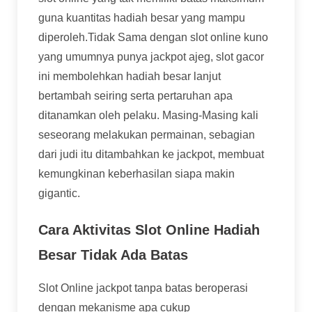
guna kuantitas hadiah besar yang mampu
diperoleh.Tidak Sama dengan slot online kuno
yang umumnya punya jackpot ajeg, slot gacor
ini membolehkan hadiah besar lanjut
bertambah seiring serta pertaruhan apa
ditanamkan oleh pelaku. Masing-Masing kali
seseorang melakukan permainan, sebagian
dari judi itu ditambahkan ke jackpot, membuat
kemungkinan keberhasilan siapa makin
gigantic.
Cara Aktivitas Slot Online Hadiah
Besar Tidak Ada Batas
Slot Online jackpot tanpa batas beroperasi
dengan mekanisme apa cukup