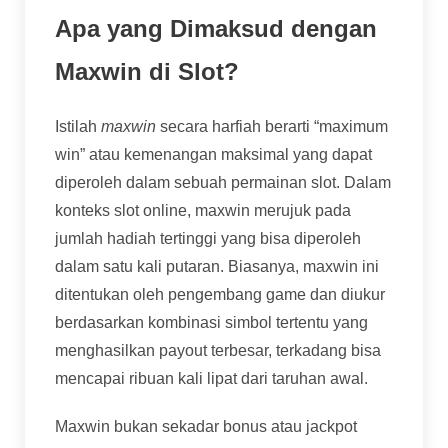
Apa yang Dimaksud dengan
Maxwin di Slot?
Istilah
maxwin
secara harfiah berarti “maximum
win” atau kemenangan maksimal yang dapat
diperoleh dalam sebuah permainan slot. Dalam
konteks slot online, maxwin merujuk pada
jumlah hadiah tertinggi yang bisa diperoleh
dalam satu kali putaran. Biasanya, maxwin ini
ditentukan oleh pengembang game dan diukur
berdasarkan kombinasi simbol tertentu yang
menghasilkan payout terbesar, terkadang bisa
mencapai ribuan kali lipat dari taruhan awal.
Maxwin bukan sekadar bonus atau jackpot