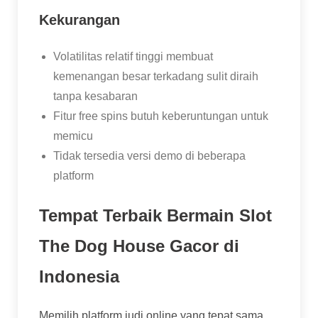
Kekurangan
Volatilitas relatif tinggi membuat
kemenangan besar terkadang sulit diraih
tanpa kesabaran
Fitur free spins butuh keberuntungan untuk
memicu
Tidak tersedia versi demo di beberapa
platform
Tempat Terbaik Bermain Slot
The Dog House Gacor di
Indonesia
Memilih platform judi online yang tepat sama