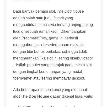
Bagi banyak pemain slot,
The Dog House
adalah salah satu judul favorit yang
menghadirkan tema ceria tentang anjing-anjing
lucu di sebuah rumah kecil. Dikembangkan
oleh Pragmatic Play, game ini berhasil
menggabungkan kesederhanaan mekanik
dengan fitur bonus berkelas, sehingga tidak
mengherankan jika slot ini sering disebut
gacor
– istilah populer yang merujuk pada mesin slot
dengan tingkat kemenangan yang mudah
“bernyanyi” atau sering membayar jackpot.
Ada beberapa elemen kunci yang membuat
slot The Dog House gacor
dikenal luas, yaitu: