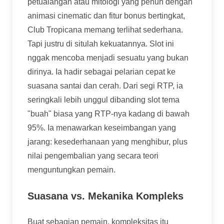
petualangan atau mitologi yang penuh dengan
animasi cinematiс dan fitur bonus bertingkat,
Club Tropicana memang terlihat sederhana.
Tapi justru di situlah kekuatannya. Slot ini
nggak mencoba menjadi sesuatu yang bukan
dirinya. Ia hadir sebagai pelarian cepat ke
suasana santai dan cerah. Dari segi RTP, ia
seringkali lebih unggul dibanding slot tema
"buah" biasa yang RTP-nya kadang di bawah
95%. Ia menawarkan keseimbangan yang
jarang: kesederhanaan yang menghibur, plus
nilai pengembalian yang secara teori
menguntungkan pemain.
Suasana vs. Mekanika Kompleks
Buat sebagian pemain, kompleksitas itu