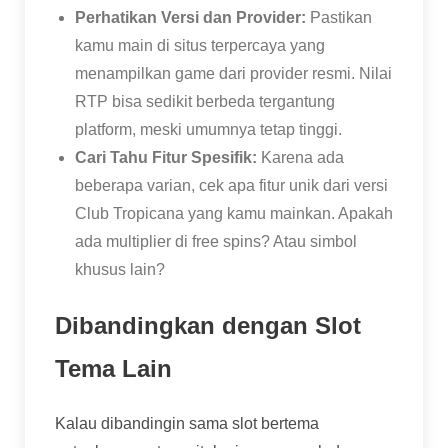
Perhatikan Versi dan Provider:
Pastikan
kamu main di situs terpercaya yang
menampilkan game dari provider resmi. Nilai
RTP bisa sedikit berbeda tergantung
platform, meski umumnya tetap tinggi.
Cari Tahu Fitur Spesifik:
Karena ada
beberapa varian, cek apa fitur unik dari versi
Club Tropicana yang kamu mainkan. Apakah
ada multiplier di free spins? Atau simbol
khusus lain?
Dibandingkan dengan Slot
Tema Lain
Kalau dibandingin sama slot bertema