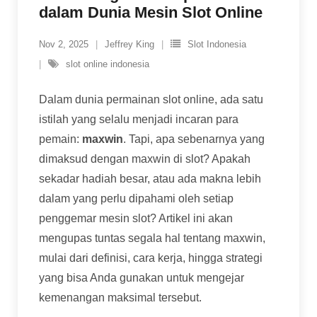
dalam Dunia Mesin Slot Online
Nov 2, 2025
Jeffrey King
Slot Indonesia
slot online indonesia
Dalam dunia permainan slot online, ada satu
istilah yang selalu menjadi incaran para
pemain:
maxwin
. Tapi, apa sebenarnya yang
dimaksud dengan maxwin di slot? Apakah
sekadar hadiah besar, atau ada makna lebih
dalam yang perlu dipahami oleh setiap
penggemar mesin slot? Artikel ini akan
mengupas tuntas segala hal tentang maxwin,
mulai dari definisi, cara kerja, hingga strategi
yang bisa Anda gunakan untuk mengejar
kemenangan maksimal tersebut.