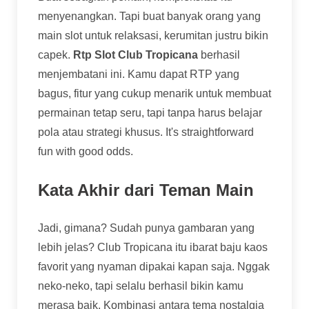
menyenangkan. Tapi buat banyak orang yang
main slot untuk relaksasi, kerumitan justru bikin
capek.
Rtp Slot Club Tropicana
berhasil
menjembatani ini. Kamu dapat RTP yang
bagus, fitur yang cukup menarik untuk membuat
permainan tetap seru, tapi tanpa harus belajar
pola atau strategi khusus. It's straightforward
fun with good odds.
Kata Akhir dari Teman Main
Jadi, gimana? Sudah punya gambaran yang
lebih jelas? Club Tropicana itu ibarat baju kaos
favorit yang nyaman dipakai kapan saja. Nggak
neko-neko, tapi selalu berhasil bikin kamu
merasa baik. Kombinasi antara tema nostalgia