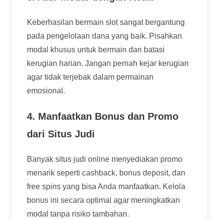
Keberhasilan bermain slot sangat bergantung
pada pengelolaan dana yang baik. Pisahkan
modal khusus untuk bermain dan batasi
kerugian harian. Jangan pernah kejar kerugian
agar tidak terjebak dalam permainan
emosional.
4. Manfaatkan Bonus dan Promo
dari Situs Judi
Banyak situs judi online menyediakan promo
menarik seperti cashback, bonus deposit, dan
free spins yang bisa Anda manfaatkan. Kelola
bonus ini secara optimal agar meningkatkan
modal tanpa risiko tambahan.