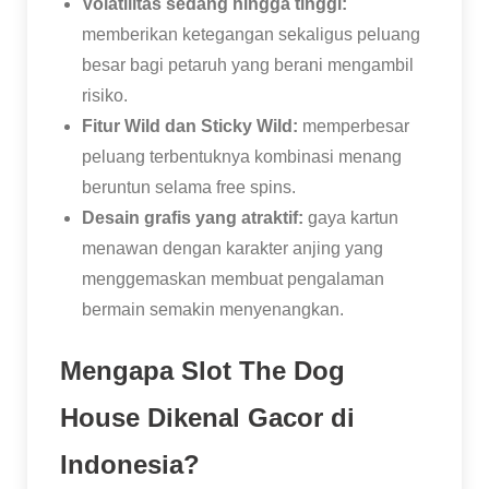
Volatilitas sedang hingga tinggi:
memberikan ketegangan sekaligus peluang
besar bagi petaruh yang berani mengambil
risiko.
Fitur Wild dan Sticky Wild:
memperbesar
peluang terbentuknya kombinasi menang
beruntun selama free spins.
Desain grafis yang atraktif:
gaya kartun
menawan dengan karakter anjing yang
menggemaskan membuat pengalaman
bermain semakin menyenangkan.
Mengapa Slot The Dog
House Dikenal Gacor di
Indonesia?