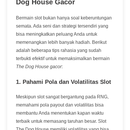
Dog House Gacor
Bermain slot bukan hanya soal keberuntungan
semata. Ada seni dan strategi tersendiri yang
bisa meningkatkan peluang Anda untuk
memenangkan lebih banyak hadiah. Berikut
adalah beberapa tips rahasia yang sudah
terbukti efektif untuk memaksimalkan bermain
The Dog House gacor
:
1. Pahami Pola dan Volatilitas Slot
Meskipun slot sangat bergantung pada RNG,
memahami pola payout dan volatilitas bisa
membantu Anda menentukan kapan waktu
terbaik untuk memasang taruhan besar. Slot
The Dog House memiliki volatilitas yang bisa