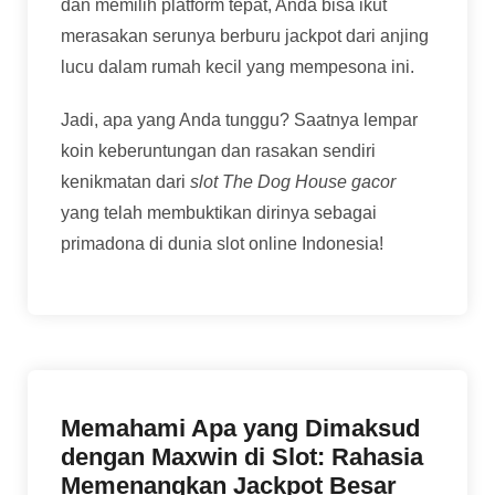
dan memilih platform tepat, Anda bisa ikut
merasakan serunya berburu jackpot dari anjing
lucu dalam rumah kecil yang mempesona ini.
Jadi, apa yang Anda tunggu? Saatnya lempar
koin keberuntungan dan rasakan sendiri
kenikmatan dari
slot The Dog House gacor
yang telah membuktikan dirinya sebagai
primadona di dunia slot online Indonesia!
Memahami Apa yang Dimaksud
dengan Maxwin di Slot: Rahasia
Memenangkan Jackpot Besar