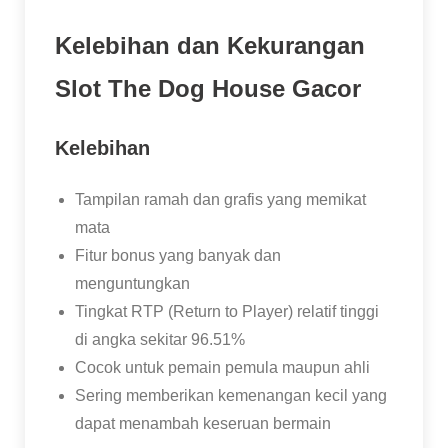
Kelebihan dan Kekurangan
Slot The Dog House Gacor
Kelebihan
Tampilan ramah dan grafis yang memikat
mata
Fitur bonus yang banyak dan
menguntungkan
Tingkat RTP (Return to Player) relatif tinggi
di angka sekitar 96.51%
Cocok untuk pemain pemula maupun ahli
Sering memberikan kemenangan kecil yang
dapat menambah keseruan bermain