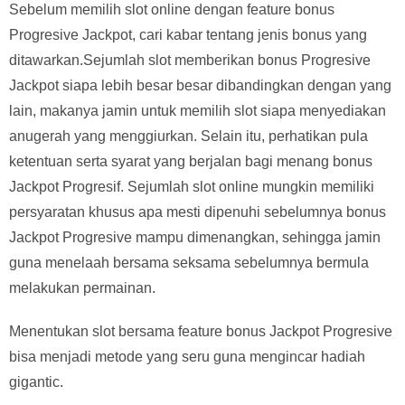
Sebelum memilih slot online dengan feature bonus
Progresive Jackpot, cari kabar tentang jenis bonus yang
ditawarkan.Sejumlah slot memberikan bonus Progresive
Jackpot siapa lebih besar besar dibandingkan dengan yang
lain, makanya jamin untuk memilih slot siapa menyediakan
anugerah yang menggiurkan. Selain itu, perhatikan pula
ketentuan serta syarat yang berjalan bagi menang bonus
Jackpot Progresif. Sejumlah slot online mungkin memiliki
persyaratan khusus apa mesti dipenuhi sebelumnya bonus
Jackpot Progresive mampu dimenangkan, sehingga jamin
guna menelaah bersama seksama sebelumnya bermula
melakukan permainan.
Menentukan slot bersama feature bonus Jackpot Progresive
bisa menjadi metode yang seru guna mengincar hadiah
gigantic.