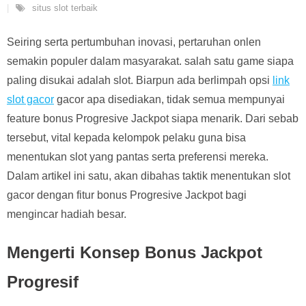
situs slot terbaik
Seiring serta pertumbuhan inovasi, pertaruhan onlen
semakin populer dalam masyarakat. salah satu game siapa
paling disukai adalah slot. Biarpun ada berlimpah opsi
link
slot gacor
gacor apa disediakan, tidak semua mempunyai
feature bonus Progresive Jackpot siapa menarik. Dari sebab
tersebut, vital kepada kelompok pelaku guna bisa
menentukan slot yang pantas serta preferensi mereka.
Dalam artikel ini satu, akan dibahas taktik menentukan slot
gacor dengan fitur bonus Progresive Jackpot bagi
mengincar hadiah besar.
Mengerti Konsep Bonus Jackpot
Progresif