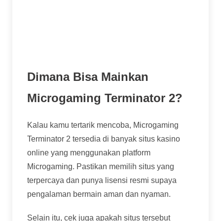
kemenangan, coba eksplorasi sendiri.
Gunakan Fitur Auto Spin dengan Hati-
hati:
Auto spin memang praktis, tapi jangan
sampai kehilangan kontrol atas taruhanmu.
Dimana Bisa Mainkan
Microgaming Terminator 2?
Kalau kamu tertarik mencoba, Microgaming
Terminator 2 tersedia di banyak situs kasino
online yang menggunakan platform
Microgaming. Pastikan memilih situs yang
terpercaya dan punya lisensi resmi supaya
pengalaman bermain aman dan nyaman.
Selain itu, cek juga apakah situs tersebut