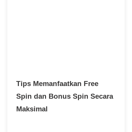
Syarat taruhan dan batasan waktu bisa
membatasi akses pencairan kemenangan
dari bonus spin.
Kesempatan menang dari free spin bisa
terbatas karena probabilitas kemenangan
tergantung keberuntungan.
Risiko kehilangan uang tetap ada jika syarat
bonus tidak terpenuhi dan permainan tetap
dimainkan secara sembarangan.
Tips Memanfaatkan Free
Spin dan Bonus Spin Secara
Maksimal
Selalu baca syarat dan ketentuan sebelum