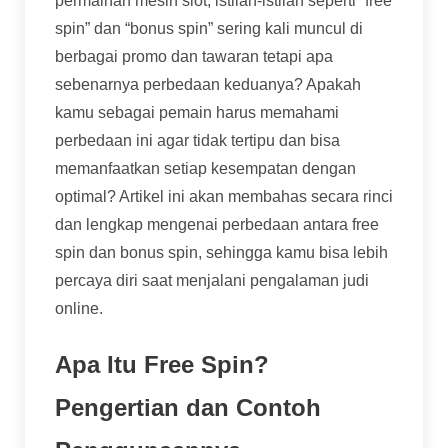
permainan mesin slot, istilah-istilah seperti “free
spin” dan “bonus spin” sering kali muncul di
berbagai promo dan tawaran tetapi apa
sebenarnya perbedaan keduanya? Apakah
kamu sebagai pemain harus memahami
perbedaan ini agar tidak tertipu dan bisa
memanfaatkan setiap kesempatan dengan
optimal? Artikel ini akan membahas secara rinci
dan lengkap mengenai perbedaan antara free
spin dan bonus spin, sehingga kamu bisa lebih
percaya diri saat menjalani pengalaman judi
online.
Apa Itu Free Spin?
Pengertian dan Contoh