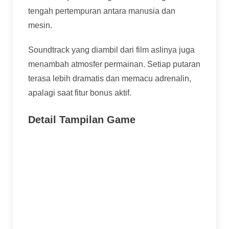
tengah pertempuran antara manusia dan
mesin.
Soundtrack yang diambil dari film aslinya juga
menambah atmosfer permainan. Setiap putaran
terasa lebih dramatis dan memacu adrenalin,
apalagi saat fitur bonus aktif.
Detail Tampilan Game
Latar belakang futuristik yang sesuai dengan
tema film
Simbol karakter ikonik seperti Terminator,
Sarah Connor, dan robot T-800
Animasi kemenangan yang dinamis dan
menarik