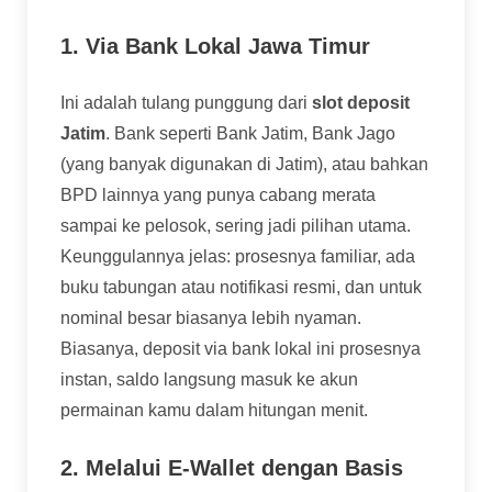
1. Via Bank Lokal Jawa Timur
Ini adalah tulang punggung dari
slot deposit
Jatim
. Bank seperti Bank Jatim, Bank Jago
(yang banyak digunakan di Jatim), atau bahkan
BPD lainnya yang punya cabang merata
sampai ke pelosok, sering jadi pilihan utama.
Keunggulannya jelas: prosesnya familiar, ada
buku tabungan atau notifikasi resmi, dan untuk
nominal besar biasanya lebih nyaman.
Biasanya, deposit via bank lokal ini prosesnya
instan, saldo langsung masuk ke akun
permainan kamu dalam hitungan menit.
2. Melalui E-Wallet dengan Basis