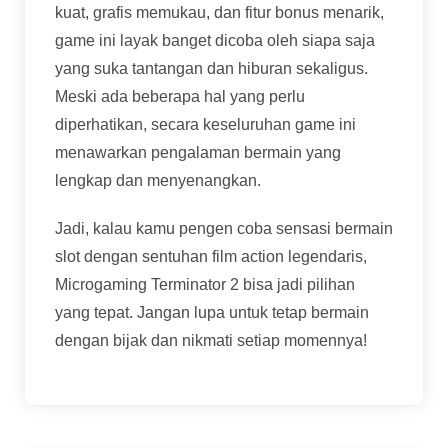
kuat, grafis memukau, dan fitur bonus menarik,
game ini layak banget dicoba oleh siapa saja
yang suka tantangan dan hiburan sekaligus.
Meski ada beberapa hal yang perlu
diperhatikan, secara keseluruhan game ini
menawarkan pengalaman bermain yang
lengkap dan menyenangkan.
Jadi, kalau kamu pengen coba sensasi bermain
slot dengan sentuhan film action legendaris,
Microgaming Terminator 2 bisa jadi pilihan
yang tepat. Jangan lupa untuk tetap bermain
dengan bijak dan nikmati setiap momennya!