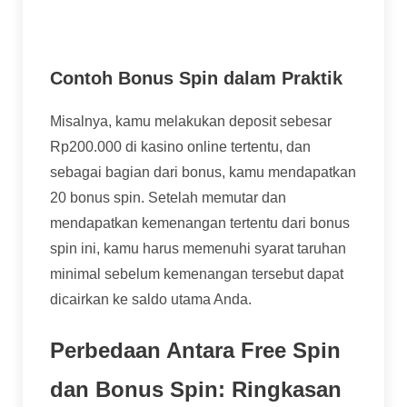
seperti dalam promosi khusus atau
penawaran terbatas dari kasino tertentu.
Contoh Bonus Spin dalam Praktik
Misalnya, kamu melakukan deposit sebesar
Rp200.000 di kasino online tertentu, dan
sebagai bagian dari bonus, kamu mendapatkan
20 bonus spin. Setelah memutar dan
mendapatkan kemenangan tertentu dari bonus
spin ini, kamu harus memenuhi syarat taruhan
minimal sebelum kemenangan tersebut dapat
dicairkan ke saldo utama Anda.
Perbedaan Antara Free Spin
dan Bonus Spin: Ringkasan