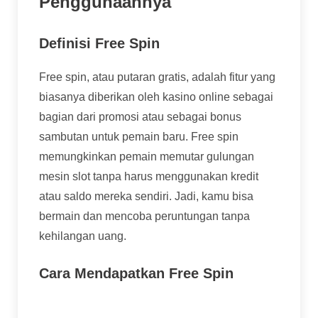
Penggunaannya
Definisi Free Spin
Free spin, atau putaran gratis, adalah fitur yang
biasanya diberikan oleh kasino online sebagai
bagian dari promosi atau sebagai bonus
sambutan untuk pemain baru. Free spin
memungkinkan pemain memutar gulungan
mesin slot tanpa harus menggunakan kredit
atau saldo mereka sendiri. Jadi, kamu bisa
bermain dan mencoba peruntungan tanpa
kehilangan uang.
Cara Mendapatkan Free Spin
Bonus sambutan dari kasino online yang