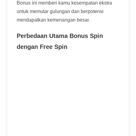
Bonus ini memberi kamu kesempatan ekstra
untuk memutar gulungan dan berpotensi
mendapatkan kemenangan besar.
Perbedaan Utama Bonus Spin
dengan Free Spin
Bonus Spin biasanya memerlukan syarat
tertentu: seperti deposit atau bermain dalam
jumlah tertentu.
Bonus Spin biasanya memiliki batas waktu
dan syarat taruhan: artinya kemenangan dari
bonus spin harus dipenuhi dalam waktu
tertentu dan melalui syarat taruhan tertentu
agar bisa dicairkan.
Bonus Spin dapat terkadang lebih eksklusif: