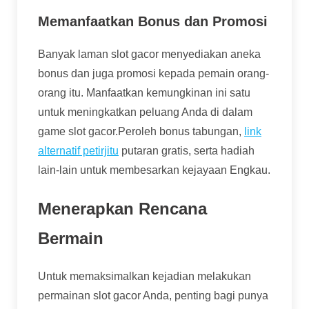
Memanfaatkan Bonus dan Promosi
Banyak laman slot gacor menyediakan aneka
bonus dan juga promosi kepada pemain orang-
orang itu. Manfaatkan kemungkinan ini satu
untuk meningkatkan peluang Anda di dalam
game slot gacor.Peroleh bonus tabungan,
link
alternatif petirjitu
putaran gratis, serta hadiah
lain-lain untuk membesarkan kejayaan Engkau.
Menerapkan Rencana
Bermain
Untuk memaksimalkan kejadian melakukan
permainan slot gacor Anda, penting bagi punya