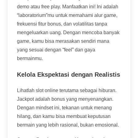
demo atau free play. Manfaatkan ini! Ini adalah
“laboratorium”mu untuk memahami alur game,
frekuensi fitur bonus, dan volatilitas tanpa
mengeluarkan uang. Dengan mencoba banyak
game, kamu bisa merasakan sendiri mana
yang sesuai dengan “feel” dan gaya
bermainmu.
Kelola Ekspektasi dengan Realistis
Lihatlah slot online terutama sebagai hiburan.
Jackpot adalah bonus yang menyenangkan.
Dengan mindset ini, tekanan untuk menang
hilang, dan kamu bisa membuat keputusan
bermain yang lebih rasional, bukan emosional.