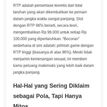
RTP adalah persentase teoretis dari total
taruhan yang akan dikembalikan ke pemain
dalam jangka waktu sangat panjang. Slot
dengan RTP 96% berarti, secara teori,
mengembalikan Rp 96.000 untuk setiap Rp
100.000 yang dipertaruhkan. “Bocoran”
sederhana di sini adalah: pilihlah game dengan
RTP tinggi (biasanya di atas 96%). Meski tidak
menjamin kemenangan sesaat, ini memberi
kamu peluang matematis yang lebih baik dalam
jangka panjang.
Hal-Hal yang Sering Diklaim
sebagai Pola, Tapi Hanya
Mitos