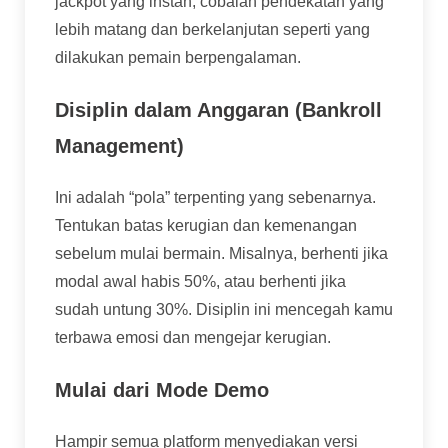
jackpot yang instan, cobalah pendekatan yang
lebih matang dan berkelanjutan seperti yang
dilakukan pemain berpengalaman.
Disiplin dalam Anggaran (Bankroll
Management)
Ini adalah “pola” terpenting yang sebenarnya.
Tentukan batas kerugian dan kemenangan
sebelum mulai bermain. Misalnya, berhenti jika
modal awal habis 50%, atau berhenti jika
sudah untung 30%. Disiplin ini mencegah kamu
terbawa emosi dan mengejar kerugian.
Mulai dari Mode Demo
Hampir semua platform menyediakan versi