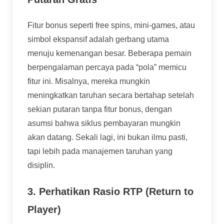
Fitur bonus seperti free spins, mini-games, atau
simbol ekspansif adalah gerbang utama
menuju kemenangan besar. Beberapa pemain
berpengalaman percaya pada “pola” memicu
fitur ini. Misalnya, mereka mungkin
meningkatkan taruhan secara bertahap setelah
sekian putaran tanpa fitur bonus, dengan
asumsi bahwa siklus pembayaran mungkin
akan datang. Sekali lagi, ini bukan ilmu pasti,
tapi lebih pada manajemen taruhan yang
disiplin.
3. Perhatikan Rasio RTP (Return to
Player)