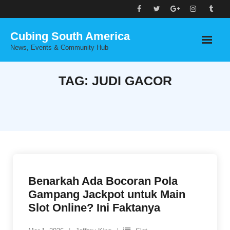
Skip
to
Cubing South America
content
News, Events & Community Hub
TAG:
JUDI GACOR
Benarkah Ada Bocoran Pola
Gampang Jackpot untuk Main
Slot Online? Ini Faktanya