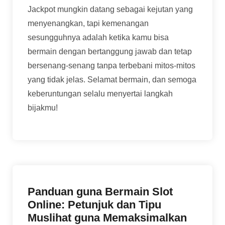
Jackpot mungkin datang sebagai kejutan yang
menyenangkan, tapi kemenangan
sesungguhnya adalah ketika kamu bisa
bermain dengan bertanggung jawab dan tetap
bersenang-senang tanpa terbebani mitos-mitos
yang tidak jelas. Selamat bermain, dan semoga
keberuntungan selalu menyertai langkah
bijakmu!
Panduan guna Bermain Slot
Online: Petunjuk dan Tipu
Muslihat guna Memaksimalkan