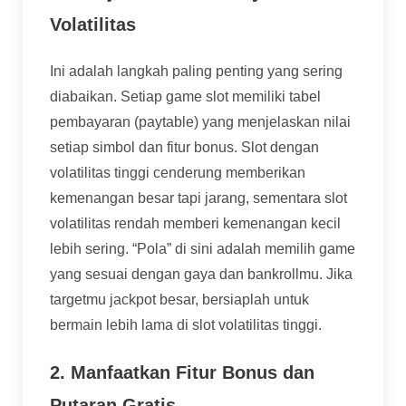
Volatilitas
Ini adalah langkah paling penting yang sering
diabaikan. Setiap game slot memiliki tabel
pembayaran (paytable) yang menjelaskan nilai
setiap simbol dan fitur bonus. Slot dengan
volatilitas tinggi cenderung memberikan
kemenangan besar tapi jarang, sementara slot
volatilitas rendah memberi kemenangan kecil
lebih sering. “Pola” di sini adalah memilih game
yang sesuai dengan gaya dan bankrollmu. Jika
targetmu jackpot besar, bersiaplah untuk
bermain lebih lama di slot volatilitas tinggi.
2. Manfaatkan Fitur Bonus dan
Putaran Gratis