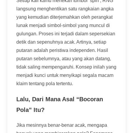
Setiap kali kamu menekan tombol ‘spin’, RNG
langsung menghentikan satu rangkaian angka
yang kemudian diterjemahkan oleh perangkat
lunak menjadi simbol-simbol yang muncul di
gulungan. Proses ini terjadi dalam sepersekian
detik dan sepenuhnya acak. Artinya, setiap
putaran adalah peristiwa independen. Hasil
putaran sebelumnya, atau yang akan datang,
tidak saling mempengaruhi. Konsep inilah yang
menjadi kunci untuk menyikapi segala macam
klaim tentang pola tertentu.
Lalu, Dari Mana Asal “Bocoran
Pola” Itu?
Jika mesinnya benar-benar acak, mengapa