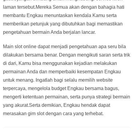
laman tersebut.Mereka Semua akan dengan bahagia hati
membantu Engkau menuntaskan kendala Kamu serta
memberikan petunjuk yang dibutuhkan bagi memastikan
pengetahuan bermain Anda berjalan lancar.
Main slot online dapat menjadi pengetahuan apa seru bila
dilakukan bersama benar. Dengan mengikuti saran serta trik
di dari, Kamu bisa menggunakan kejadian melakukan
permainan Anda dan memperbaiki kesempatan Engkau
untuk menang. Ingatlah bagi selalu memilih website
terpercaya, mengelola budget Engkau bersama bagus,
mengerti ketentuan permainan, serta punya strategi bermain
yang akurat.Serta demikian, Engkau hendak dapat
merasakan gim slot dengan cara yang terhebat.