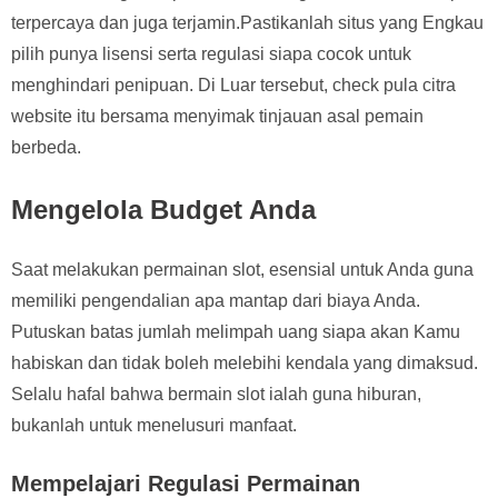
terpercaya dan juga terjamin.Pastikanlah situs yang Engkau
pilih punya lisensi serta regulasi siapa cocok untuk
menghindari penipuan. Di Luar tersebut, check pula citra
website itu bersama menyimak tinjauan asal pemain
berbeda.
Mengelola Budget Anda
Saat melakukan permainan slot, esensial untuk Anda guna
memiliki pengendalian apa mantap dari biaya Anda.
Putuskan batas jumlah melimpah uang siapa akan Kamu
habiskan dan tidak boleh melebihi kendala yang dimaksud.
Selalu hafal bahwa bermain slot ialah guna hiburan,
bukanlah untuk menelusuri manfaat.
Mempelajari Regulasi Permainan