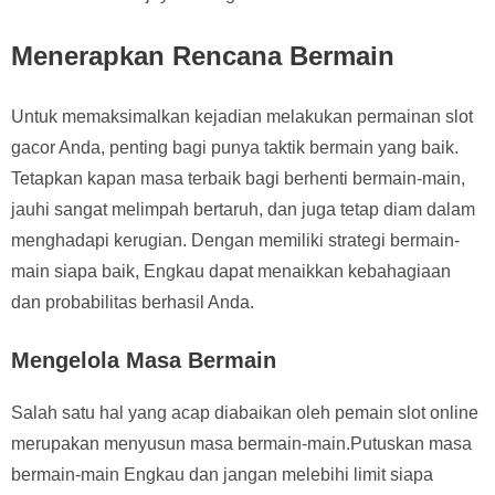
Menerapkan Rencana Bermain
Untuk memaksimalkan kejadian melakukan permainan slot
gacor Anda, penting bagi punya taktik bermain yang baik.
Tetapkan kapan masa terbaik bagi berhenti bermain-main,
jauhi sangat melimpah bertaruh, dan juga tetap diam dalam
menghadapi kerugian. Dengan memiliki strategi bermain-
main siapa baik, Engkau dapat menaikkan kebahagiaan
dan probabilitas berhasil Anda.
Mengelola Masa Bermain
Salah satu hal yang acap diabaikan oleh pemain slot online
merupakan menyusun masa bermain-main.Putuskan masa
bermain-main Engkau dan jangan melebihi limit siapa