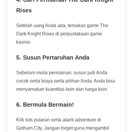
Rises
Setelah uang Anda ada, temukan game The
Dark Knight Rises di perpustakaan game
kasino.
5. Susun Pertaruhan Anda
Sebelum mulai permainan, susun judi Anda
cocok serta biaya serta pilihan Anda. Anda bisa
menyamakan kuantitas koin dan harga koin.
6. Bermula Bermain!
Klik tuts putaran serta alami adventure di
Gotham City. Jangan forget guna mengambil