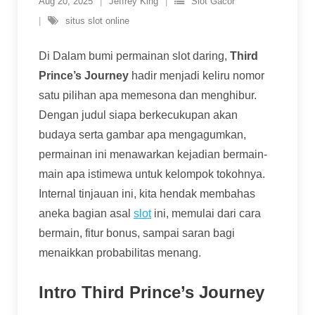
Aug 20, 2025
Jeffrey King
Slot Gacor
situs slot online
Di Dalam bumi permainan slot daring,
Third
Prince’s Journey
hadir menjadi keliru nomor
satu pilihan apa memesona dan menghibur.
Dengan judul siapa berkecukupan akan
budaya serta gambar apa mengagumkan,
permainan ini menawarkan kejadian bermain-
main apa istimewa untuk kelompok tokohnya.
Internal tinjauan ini, kita hendak membahas
aneka bagian asal
slot
ini, memulai dari cara
bermain, fitur bonus, sampai saran bagi
menaikkan probabilitas menang.
Intro Third Prince’s Journey