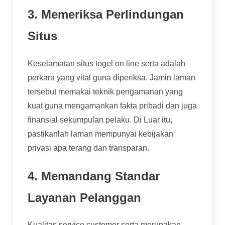
3. Memeriksa Perlindungan
Situs
Keselamatan situs togel on line serta adalah
perkara yang vital guna diperiksa. Jamin laman
tersebut memakai teknik pengamanan yang
kuat guna mengamankan fakta pribadi dan juga
finansial sekumpulan pelaku. Di Luar itu,
pastikanlah laman mempunyai kebijakan
privasi apa terang dan transparan.
4. Memandang Standar
Layanan Pelanggan
Kualitas service customer serta merupakan