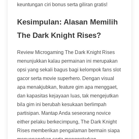
keuntungan ciri bonus serta giliran gratis!
Kesimpulan: Alasan Memilih
The Dark Knight Rises?
Review Microgaming The Dark Knight Rises
menunjukkan kalau permainan ini merupakan
opsi yang sekali bagus bagi kelompok fans slot
gacor serta movie superhero. Dengan visual
apa menakjubkan, feature gim apa menggaet,
dan kapasitas kejayaan luas, tak mengejutkan
bila gim ini berubah kesukaan berlimpah
partisipan. Mantap Anda seseorang novice
either pelaku berkecimpung, The Dark Knight
Rises memberikan pengalaman bermain siapa