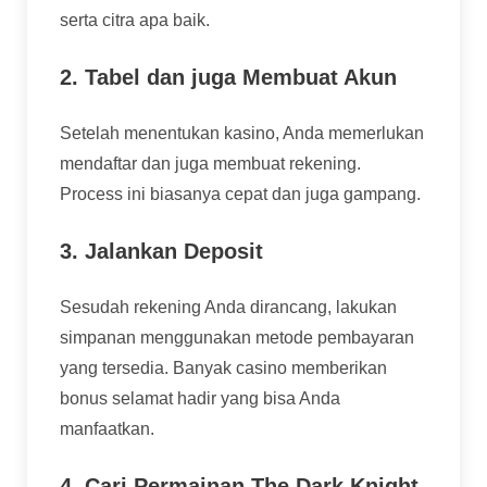
serta citra apa baik.
2. Tabel dan juga Membuat Akun
Setelah menentukan kasino, Anda memerlukan
mendaftar dan juga membuat rekening.
Process ini biasanya cepat dan juga gampang.
3. Jalankan Deposit
Sesudah rekening Anda dirancang, lakukan
simpanan menggunakan metode pembayaran
yang tersedia. Banyak casino memberikan
bonus selamat hadir yang bisa Anda
manfaatkan.
4. Cari Permainan The Dark Knight