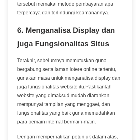
tersebut memakai metode pembayaran apa
terpercaya dan terlindungi keamanannya.
6. Menganalisa Display dan
juga Fungsionalitas Situs
Terakhir, sebelumnya memutuskan guna
bergabung serta laman lotere online tertentu,
gunakan masa untuk menganalisa display dan
juga fungsionalitas website itu.Pastikanlah
website yang dimaksud mudah diarahkan,
mempunyai tampilan yang menggaet, dan
fungsionalitas yang baik guna memudahkan
para pemain internal bermain-main.
Dengan memperhatikan petunjuk dalam atas,