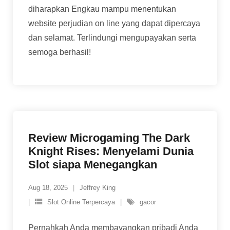
diharapkan Engkau mampu menentukan
website perjudian on line yang dapat dipercaya
dan selamat. Terlindungi mengupayakan serta
semoga berhasil!
Review Microgaming The Dark
Knight Rises: Menyelami Dunia
Slot siapa Menegangkan
Aug 18, 2025
Jeffrey King
Slot Online Terpercaya
gacor
Pernahkah Anda membayangkan pribadi Anda