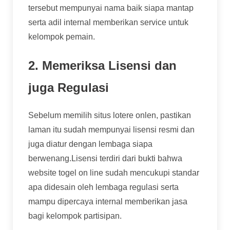
tersebut mempunyai nama baik siapa mantap
serta adil internal memberikan service untuk
kelompok pemain.
2. Memeriksa Lisensi dan
juga Regulasi
Sebelum memilih situs lotere onlen, pastikan
laman itu sudah mempunyai lisensi resmi dan
juga diatur dengan lembaga siapa
berwenang.Lisensi terdiri dari bukti bahwa
website togel on line sudah mencukupi standar
apa didesain oleh lembaga regulasi serta
mampu dipercaya internal memberikan jasa
bagi kelompok partisipan.