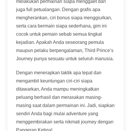
melakukan permainan siapa menggaet dan
juga full petualangan. Dengan grafis apa
mengherankan, ciri bonus siapa menggiurkan,
serta cara bermain siapa sederhana, gim ini
cocok untuk pemain sebab semua tingkat
kejadian. Apakah Anda seseorang pemula
maupun pelaku berpengalaman, Third Prince’s
Journey punya sesuatu untuk seluruh manusia.
Dengan menerapkan taktik apa tepat dan
mengambil keuntungan ciri-ciri siapa
ditawarkan, Anda mampu meningkatkan
peluang berhasil dan merasakan masing-
masing saat dalam permainan ini. Jadi, siapkan
sendiri Anda bagi mulai adventure yang
menggembirakan serta nikmati journey dengan
Pangeran Ketiga!