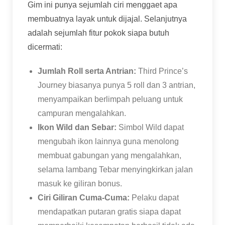
Gim ini punya sejumlah ciri menggaet apa
membuatnya layak untuk dijajal. Selanjutnya
adalah sejumlah fitur pokok siapa butuh
dicermati:
Jumlah Roll serta Antrian:
Third Prince’s
Journey biasanya punya 5 roll dan 3 antrian,
menyampaikan berlimpah peluang untuk
campuran mengalahkan.
Ikon Wild dan Sebar:
Simbol Wild dapat
mengubah ikon lainnya guna menolong
membuat gabungan yang mengalahkan,
selama lambang Tebar menyingkirkan jalan
masuk ke giliran bonus.
Ciri Giliran Cuma-Cuma:
Pelaku dapat
mendapatkan putaran gratis siapa dapat