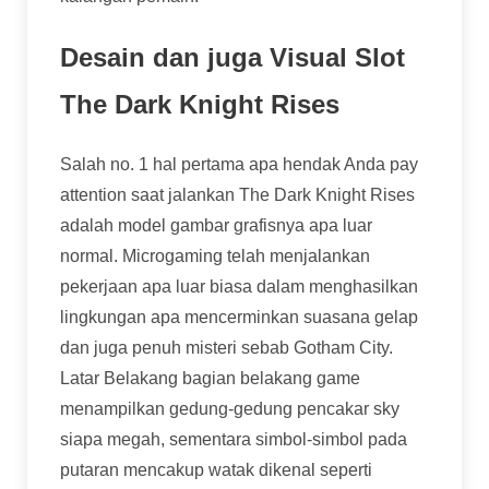
Desain dan juga Visual Slot
The Dark Knight Rises
Salah no. 1 hal pertama apa hendak Anda pay
attention saat jalankan The Dark Knight Rises
adalah model gambar grafisnya apa luar
normal. Microgaming telah menjalankan
pekerjaan apa luar biasa dalam menghasilkan
lingkungan apa mencerminkan suasana gelap
dan juga penuh misteri sebab Gotham City.
Latar Belakang bagian belakang game
menampilkan gedung-gedung pencakar sky
siapa megah, sementara simbol-simbol pada
putaran mencakup watak dikenal seperti