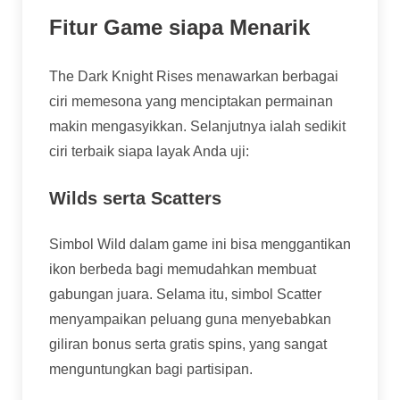
Fitur Game siapa Menarik
The Dark Knight Rises menawarkan berbagai
ciri memesona yang menciptakan permainan
makin mengasyikkan. Selanjutnya ialah sedikit
ciri terbaik siapa layak Anda uji:
Wilds serta Scatters
Simbol Wild dalam game ini bisa menggantikan
ikon berbeda bagi memudahkan membuat
gabungan juara. Selama itu, simbol Scatter
menyampaikan peluang guna menyebabkan
giliran bonus serta gratis spins, yang sangat
menguntungkan bagi partisipan.