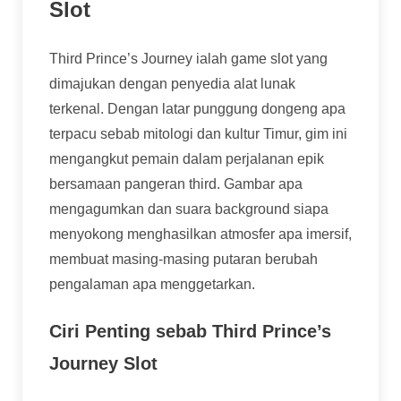
Slot
Third Prince’s Journey ialah game slot yang
dimajukan dengan penyedia alat lunak
terkenal. Dengan latar punggung dongeng apa
terpacu sebab mitologi dan kultur Timur, gim ini
mengangkut pemain dalam perjalanan epik
bersamaan pangeran third. Gambar apa
mengagumkan dan suara background siapa
menyokong menghasilkan atmosfer apa imersif,
membuat masing-masing putaran berubah
pengalaman apa menggetarkan.
Ciri Penting sebab Third Prince’s
Journey Slot