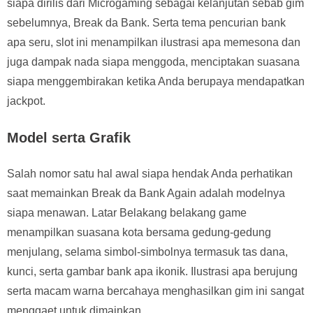
siapa dirilis dari Microgaming sebagai kelanjutan sebab gim
sebelumnya, Break da Bank. Serta tema pencurian bank
apa seru, slot ini menampilkan ilustrasi apa memesona dan
juga dampak nada siapa menggoda, menciptakan suasana
siapa menggembirakan ketika Anda berupaya mendapatkan
jackpot.
Model serta Grafik
Salah nomor satu hal awal siapa hendak Anda perhatikan
saat memainkan Break da Bank Again adalah modelnya
siapa menawan. Latar Belakang belakang game
menampilkan suasana kota bersama gedung-gedung
menjulang, selama simbol-simbolnya termasuk tas dana,
kunci, serta gambar bank apa ikonik. Ilustrasi apa berujung
serta macam warna bercahaya menghasilkan gim ini sangat
menggaet untuk dimainkan.