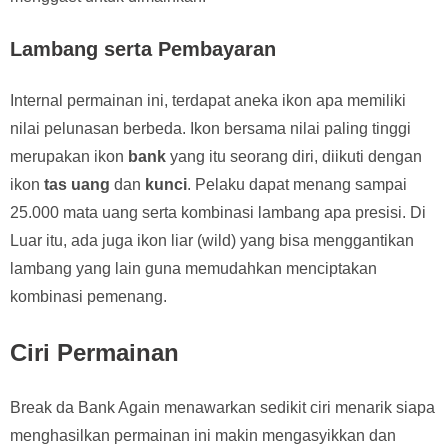
Lambang serta Pembayaran
Internal permainan ini, terdapat aneka ikon apa memiliki
nilai pelunasan berbeda. Ikon bersama nilai paling tinggi
merupakan ikon
bank
yang itu seorang diri, diikuti dengan
ikon
tas uang
dan
kunci
. Pelaku dapat menang sampai
25.000 mata uang serta kombinasi lambang apa presisi. Di
Luar itu, ada juga ikon liar (wild) yang bisa menggantikan
lambang yang lain guna memudahkan menciptakan
kombinasi pemenang.
Ciri Permainan
Break da Bank Again menawarkan sedikit ciri menarik siapa
menghasilkan permainan ini makin mengasyikkan dan