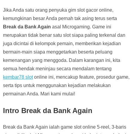
Jika Anda satu orang penyuka gim slot gacor online,
kemungkinan besar Anda pernah tak asing terus serta
Break da Bank Again
asal Microgaming. Game ini
merupakan tidak benar satu slot siapa paling terkenal dan
juga dicintai di kelompok pemain, memberikan kejadian
bermain-main siapa menggetarkan beserta peluang
kemenangan yang menggoda. Dalam karangan ini, kita
semua hendak meninjau secara mendalam tentang
kembar78 slot
online ini, mencakup feature, prosedur game,
serta tips untuk menggunakan kejadian melakukan
permainan Anda. Mari kami mulai!
Intro Break da Bank Again
Break da Bank Again ialah game slot online 5-reel, 3-baris