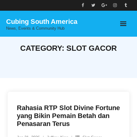
Skip
to
Cubing South America
content
News, Events & Community Hub
CATEGORY:
SLOT GACOR
Rahasia RTP Slot Divine Fortune
yang Bikin Pemain Betah dan
Penasaran Terus