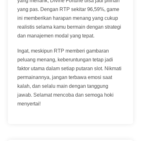
yang menarik, Divine Fortune bisa jadi pilihan
yang pas. Dengan RTP sekitar 96,59%, game
ini memberikan harapan menang yang cukup
realistis selama kamu bermain dengan strategi
dan manajemen modal yang tepat.
Ingat, meskipun RTP memberi gambaran
peluang menang, keberuntungan tetap jadi
faktor utama dalam setiap putaran slot. Nikmati
permainannya, jangan terbawa emosi saat
kalah, dan selalu main dengan tanggung
jawab. Selamat mencoba dan semoga hoki
menyertai!