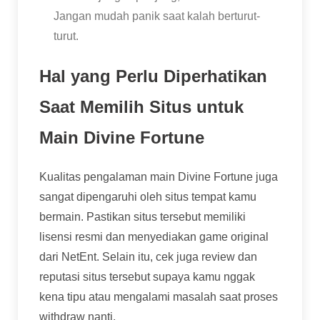
Jangan mudah panik saat kalah berturut-
turut.
Hal yang Perlu Diperhatikan
Saat Memilih Situs untuk
Main Divine Fortune
Kualitas pengalaman main Divine Fortune juga
sangat dipengaruhi oleh situs tempat kamu
bermain. Pastikan situs tersebut memiliki
lisensi resmi dan menyediakan game original
dari NetEnt. Selain itu, cek juga review dan
reputasi situs tersebut supaya kamu nggak
kena tipu atau mengalami masalah saat proses
withdraw nanti.