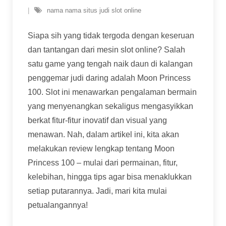
nama nama situs judi slot online
Siapa sih yang tidak tergoda dengan keseruan
dan tantangan dari mesin slot online? Salah
satu game yang tengah naik daun di kalangan
penggemar judi daring adalah Moon Princess
100. Slot ini menawarkan pengalaman bermain
yang menyenangkan sekaligus mengasyikkan
berkat fitur-fitur inovatif dan visual yang
menawan. Nah, dalam artikel ini, kita akan
melakukan review lengkap tentang Moon
Princess 100 – mulai dari permainan, fitur,
kelebihan, hingga tips agar bisa menaklukkan
setiap putarannya. Jadi, mari kita mulai
petualangannya!