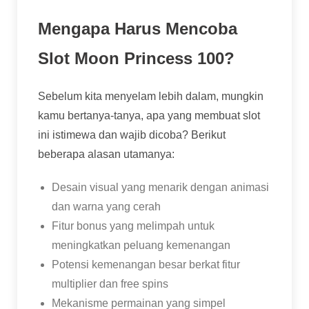
Mengapa Harus Mencoba
Slot Moon Princess 100?
Sebelum kita menyelam lebih dalam, mungkin
kamu bertanya-tanya, apa yang membuat slot
ini istimewa dan wajib dicoba? Berikut
beberapa alasan utamanya:
Desain visual yang menarik dengan animasi
dan warna yang cerah
Fitur bonus yang melimpah untuk
meningkatkan peluang kemenangan
Potensi kemenangan besar berkat fitur
multiplier dan free spins
Mekanisme permainan yang simpel