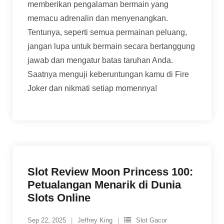
memberikan pengalaman bermain yang
memacu adrenalin dan menyenangkan.
Tentunya, seperti semua permainan peluang,
jangan lupa untuk bermain secara bertanggung
jawab dan mengatur batas taruhan Anda.
Saatnya menguji keberuntungan kamu di Fire
Joker dan nikmati setiap momennya!
Slot Review Moon Princess 100:
Petualangan Menarik di Dunia
Slots Online
Sep 22, 2025
Jeffrey King
Slot Gacor