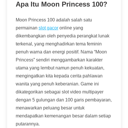
Apa Itu Moon Princess 100?
Moon Princess 100 adalah salah satu
permainan
slot gacor
online yang
dikembangkan oleh penyedia perangkat lunak
terkenal, yang menghadirkan tema feminin
penuh warna dan energi positif. Nama “Moon
Princess” sendiri menggambarkan karakter
utama yang lembut namun penuh kekuatan,
mengingatkan kita kepada cerita pahlawan
wanita yang penuh keberanian. Game ini
dikategorikan sebagai slot video multipayer
dengan 5 gulungan dan 100 garis pembayaran,
menawarkan peluang besar untuk
mendapatkan kemenangan besar dalam setiap
putarannya.