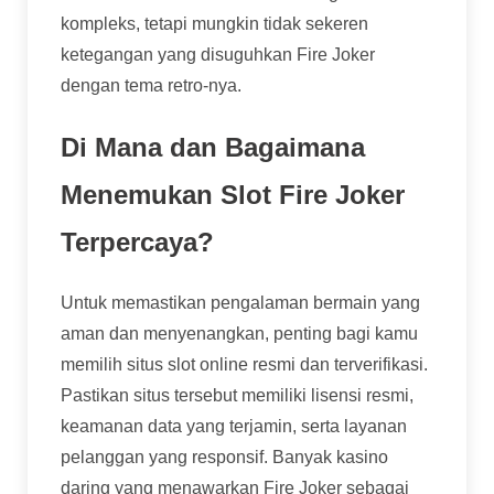
kompleks, tetapi mungkin tidak sekeren
ketegangan yang disuguhkan Fire Joker
dengan tema retro-nya.
Di Mana dan Bagaimana
Menemukan Slot Fire Joker
Terpercaya?
Untuk memastikan pengalaman bermain yang
aman dan menyenangkan, penting bagi kamu
memilih situs slot online resmi dan terverifikasi.
Pastikan situs tersebut memiliki lisensi resmi,
keamanan data yang terjamin, serta layanan
pelanggan yang responsif. Banyak kasino
daring yang menawarkan Fire Joker sebagai