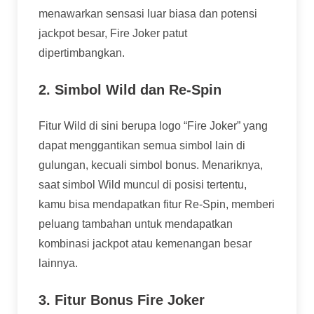
menawarkan sensasi luar biasa dan potensi
jackpot besar, Fire Joker patut
dipertimbangkan.
2. Simbol Wild dan Re-Spin
Fitur Wild di sini berupa logo “Fire Joker” yang
dapat menggantikan semua simbol lain di
gulungan, kecuali simbol bonus. Menariknya,
saat simbol Wild muncul di posisi tertentu,
kamu bisa mendapatkan fitur Re-Spin, memberi
peluang tambahan untuk mendapatkan
kombinasi jackpot atau kemenangan besar
lainnya.
3. Fitur Bonus Fire Joker