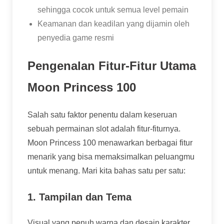
sehingga cocok untuk semua level pemain
Keamanan dan keadilan yang dijamin oleh
penyedia game resmi
Pengenalan Fitur-Fitur Utama
Moon Princess 100
Salah satu faktor penentu dalam keseruan
sebuah permainan slot adalah fitur-fiturnya.
Moon Princess 100 menawarkan berbagai fitur
menarik yang bisa memaksimalkan peluangmu
untuk menang. Mari kita bahas satu per satu:
1. Tampilan dan Tema
Visual yang penuh warna dan desain karakter