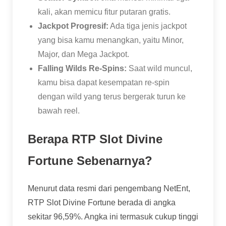
kali, akan memicu fitur putaran gratis.
Jackpot Progresif:
Ada tiga jenis jackpot
yang bisa kamu menangkan, yaitu Minor,
Major, dan Mega Jackpot.
Falling Wilds Re-Spins:
Saat wild muncul,
kamu bisa dapat kesempatan re-spin
dengan wild yang terus bergerak turun ke
bawah reel.
Berapa RTP Slot Divine
Fortune Sebenarnya?
Menurut data resmi dari pengembang NetEnt,
RTP Slot Divine Fortune berada di angka
sekitar 96,59%. Angka ini termasuk cukup tinggi