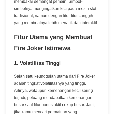
membakar semangat pemain. Simbol-
simbolnya mengingatkan kita pada mesin slot
tradisional, namun dengan fitur-fitur canggih
yang membuatnya lebih menarik dan interaktif.
Fitur Utama yang Membuat
Fire Joker Istimewa
1. Volatilitas Tinggi
Salah satu keunggulan utama dari Fire Joker
adalah tingkat volatilitasnya yang tinggi.
Artinya, walaupun kemenangan kecil sering
terjadi, peluang mendapatkan kemenangan
besar saat fitur bonus aktif cukup besar. Jadi,
jika kamu mencari permainan yang