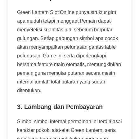
Green Lantern Slot Online punya struktur gim
apa mudah tetapi menggaet.Pemain dapat
menyeleksi kuantitas judi sebelum berputar
gulungan. Setiap gabungan simbol apa cocok
akan menyampaikan pelunasan pantas table
pelunasan. Game ini serta diperlengkapi
bersama feature main otomatis, memungkinkan
pemain guna memutar putaran secara mesin
internal jumlah total putaran yang sudah
ditentukan.
3. Lambang dan Pembayaran
Simbol-simbol internal permainan ini terdiri asal
karakter pokok, alat-alat Green Lantern, serta
ikon kartu bermain melakukan permainan