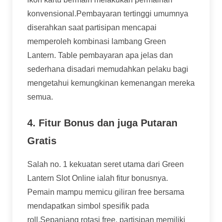
konvensional.Pembayaran tertinggi umumnya
diserahkan saat partisipan mencapai
memperoleh kombinasi lambang Green
Lantern. Table pembayaran apa jelas dan
sederhana disadari memudahkan pelaku bagi
mengetahui kemungkinan kemenangan mereka
semua.
4. Fitur Bonus dan juga Putaran
Gratis
Salah no. 1 kekuatan seret utama dari Green
Lantern Slot Online ialah fitur bonusnya.
Pemain mampu memicu giliran free bersama
mendapatkan simbol spesifik pada
roll.Sepanjang rotasi free, partisipan memiliki