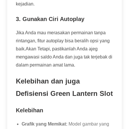
kejadian.
3. Gunakan Ciri Autoplay
Jika Anda mau merasakan permainan tanpa
rintangan, fitur autoplay bisa beralih opsi yang
baik.Akan Tetapi, pastikanlah Anda ajeg
mengawasi saldo Anda dan juga tak terjebak di
dalam permainan amat lama.
Kelebihan dan juga
Defisiensi Green Lantern Slot
Kelebihan
Grafik yang Memikat:
Model gambar yang