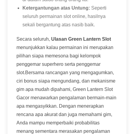
Ketergantungan atas Untung:
Seperti
seluruh permainan slot online, hasilnya
sekali bergantung atas nasib baik.
Secara seluruh,
Ulasan Green Lantern Slot
menunjukkan kalau permainan ini merupakan
pilihan siapa memesona bagi kelompok
penggemar superhero serta penggemar
slot.Bersama rancangan yang mengagumkan,
ciri bonus siapa mengundang, dan mekanisme
gim apa mudah dipahami, Green Lantern Slot
Gacor menawarkan pengalaman bermain-main
apa mengasyikkan. Dengan menerapkan
rencana apa akurat dan juga memahami gim,
Anda mampu memperbaiki probabilitas
menang sementara merasakan pengalaman