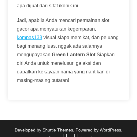
apa dijual dari sifat ikonik ini.
Jadi, apabila Anda mencari permainan slot
gacor apa menyatukan kegemparan,
kompas138
visual siapa memikat, dan peluang
bagi menang luas, nggak ada salahnya
mengupayakan
Green Lantern Slot
.Siapkan
diri Anda untuk menelusuri galaksi dan
dapatkan kekayaan nama yang nantikan di
masing-masing putaran!
Developed by
Shuttle Themes
. Powered by
WordPress
.