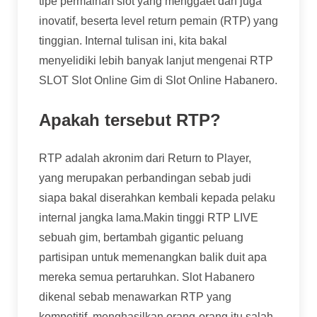
tipe permainan slot yang menggaet dan juga
inovatif, beserta level return pemain (RTP) yang
tinggian. Internal tulisan ini, kita bakal
menyelidiki lebih banyak lanjut mengenai RTP
SLOT Slot Online Gim di Slot Online Habanero.
Apakah tersebut RTP?
RTP adalah akronim dari Return to Player,
yang merupakan perbandingan sebab judi
siapa bakal diserahkan kembali kepada pelaku
internal jangka lama.Makin tinggi RTP LIVE
sebuah gim, bertambah gigantic peluang
partisipan untuk memenangkan balik duit apa
mereka semua pertaruhkan. Slot Habanero
dikenal sebab menawarkan RTP yang
kompetitif, menghasilkan orang-orang itu salah