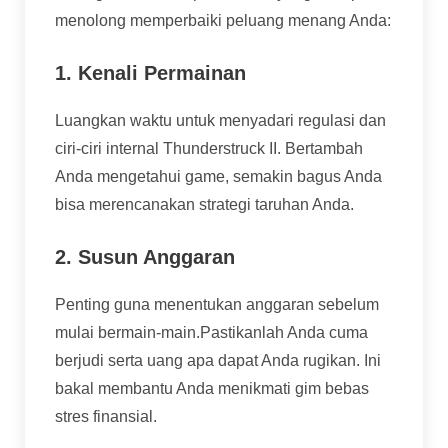
menolong memperbaiki peluang menang Anda:
1. Kenali Permainan
Luangkan waktu untuk menyadari regulasi dan
ciri-ciri internal Thunderstruck II. Bertambah
Anda mengetahui game, semakin bagus Anda
bisa merencanakan strategi taruhan Anda.
2. Susun Anggaran
Penting guna menentukan anggaran sebelum
mulai bermain-main.Pastikanlah Anda cuma
berjudi serta uang apa dapat Anda rugikan. Ini
bakal membantu Anda menikmati gim bebas
stres finansial.