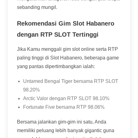
sebanding mungil.
Rekomendasi Gim Slot Habanero
dengan RTP SLOT Tertinggi
Jika Kamu menggali gim slot online serta RTP
paling tinggi di Slot Habanero, beberapa game
yang pantas dipertimbangkan ialah:
Untamed Bengal Tiger bersama RTP SLOT
98.20%
Arctic Valor dengan RTP SLOT 98.10%
Fortunate Five bersama RTP 98.06%
Bersama jalankan gim-gim ini satu, Anda
memiliki peluang lebih banyak gigantic guna