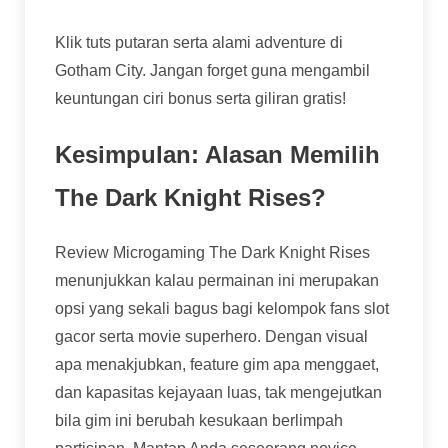
Klik tuts putaran serta alami adventure di
Gotham City. Jangan forget guna mengambil
keuntungan ciri bonus serta giliran gratis!
Kesimpulan: Alasan Memilih
The Dark Knight Rises?
Review Microgaming The Dark Knight Rises
menunjukkan kalau permainan ini merupakan
opsi yang sekali bagus bagi kelompok fans slot
gacor serta movie superhero. Dengan visual
apa menakjubkan, feature gim apa menggaet,
dan kapasitas kejayaan luas, tak mengejutkan
bila gim ini berubah kesukaan berlimpah