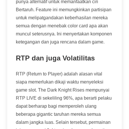
punya alternatif untuk memanfaatkan ciri
Bertaruh. Feature ini memungkinkan partisipan
untuk melipatgandakan keberhasilan mereka
semua dengan menebak color card apa akan
muncul seterusnya. Ini menyertakan komponen
ketegangan dan juga rencana dalam game.
RTP dan juga Volatilitas
RTP (Return to Player) adalah alasan vital
siapa memerlukan dikaji waktu menyeleksi
game slot. The Dark Knight Rises mempunyai
RTP LIVE di sekeliling 96%, apa berarti pelaku
dapat berharap bagi memperoleh ulang
beberapa gigantic taruhan mereka semua
dalam jangka luas. Selain tersebut, permainan