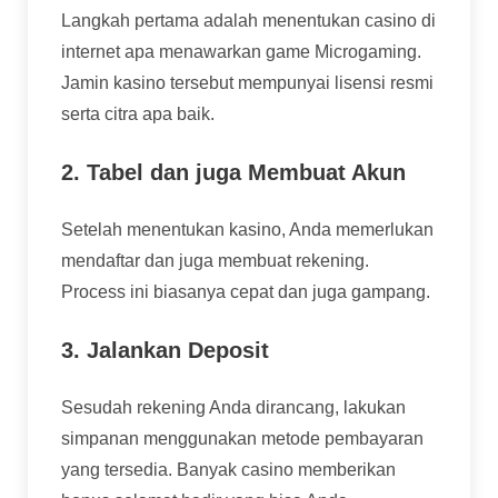
Langkah pertama adalah menentukan casino di
internet apa menawarkan game Microgaming.
Jamin kasino tersebut mempunyai lisensi resmi
serta citra apa baik.
2. Tabel dan juga Membuat Akun
Setelah menentukan kasino, Anda memerlukan
mendaftar dan juga membuat rekening.
Process ini biasanya cepat dan juga gampang.
3. Jalankan Deposit
Sesudah rekening Anda dirancang, lakukan
simpanan menggunakan metode pembayaran
yang tersedia. Banyak casino memberikan