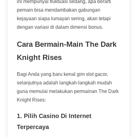
ini mempunyai fluktuasi sedang, apa berarti
pemain bisa mendambakan gabungan
kejayaan siapa lumayan sering, akan tetapi
dengan variasi di dalam dimensi bonus.
Cara Bermain-Main The Dark
Knight Rises
Bagi Anda yang baru kenal gim slot gacor,
selanjutnya adalah langkah-langkah mudah
guna memulai melakukan permainan The Dark
Knight Rises:
1. Pilih Casino Di Internet
Terpercaya