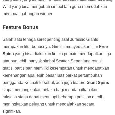
Wild yang bisa mengubah simbol lain guna memudahkan
membuat gabungan winner.
Feature Bonus
Salah satu tenaga seret penting asal Jurassic Giants
merupakan fitur bonusnya. Gim ini menyediakan fitur
Free
Spins
yang bisa diaktifkan ketika pemain mendapatkan tiga
ataupun lebih banyak simbol Scatter. Sepanjang rotasi
gratis, partisipan memiliki kesempatan untuk mendapatkan
kemenangan apa lebih besar luas berkat pertumbuhan
pengganda.Kecuali tersebut, ada juga feature
Giant Spins
siapa memungkinkan pelaku bagi mendapatkan ikon
raksasa siapa dapat menutupi beberapa position di roll,
meningkatkan peluang untuk mengalahkan secara
signifikan.