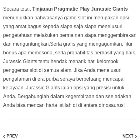
Secara total,
Tinjauan Pragmatic Play Jurassic Giants
menunjukkan bahwasanya game slot ini merupakan opsi
yang amat bagus kepada siapa saja siapa menelusuri
pengetahuan melakukan permainan siapa menggembirakan
dan menguntungkan.Serta grafis yang mengagumkan, fitur
bonus apa memesona, serta probabilitas berhasil yang baik,
Jurassic Giants tentu hendak menarik hati kelompok
penggemar slot di semua alam. Jika Anda menelusuri
pengalaman di era purba seraya berpeluang mencapai
kejayaan, Jurassic Giants ialah opsi yang presisi untuk
Anda. Bergabunglah dalam kegembiraan dan see adakah
Anda bisa mencari harta istilah di di antara dinosaurus!
PREV
NEXT