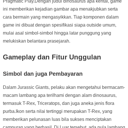
Pragmatic Play.Dengan judul dinosaurus apa kental, game
ini memberikan kejadian gambar apa menakjubkan serta
cara bermain yang mengasyikkan. Tiap komponen dalam
game ini dibuat dengan spesifikasi siapa outside umum,
mulai asal simbol-simbol hingga latar punggung yang
melukiskan belantara prasejarah.
Gameplay dan Fitur Unggulan
Simbol dan juga Pembayaran
Dalam Jurassic Giants, pelaku akan mengetahui bermacam-
macam lambang apa terilhami dengan alam dinosaurus,
termasuk T-Rex, Triceratops, dan juga aneka jenis flora
purba.Ikon serta nilai tertinggi merupakan T-Rex, yang
memberikan pelunasan luas bila sukses menciptakan
campuran yang berhasil. Di Luar tersebut, ada pula lambang