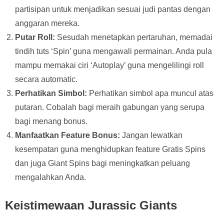
partisipan untuk menjadikan sesuai judi pantas dengan
anggaran mereka.
Putar Roll:
Sesudah menetapkan pertaruhan, memadai
tindih tuts ‘Spin’ guna mengawali permainan. Anda pula
mampu memakai ciri ‘Autoplay’ guna mengelilingi roll
secara automatic.
Perhatikan Simbol:
Perhatikan simbol apa muncul atas
putaran. Cobalah bagi meraih gabungan yang serupa
bagi menang bonus.
Manfaatkan Feature Bonus:
Jangan lewatkan
kesempatan guna menghidupkan feature Gratis Spins
dan juga Giant Spins bagi meningkatkan peluang
mengalahkan Anda.
Keistimewaan Jurassic Giants