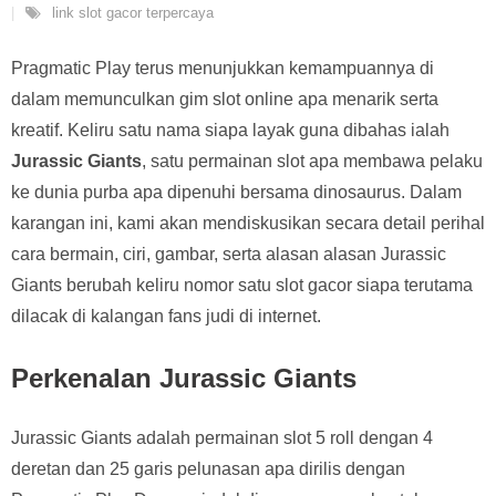
link slot gacor terpercaya
Pragmatic Play terus menunjukkan kemampuannya di
dalam memunculkan gim slot online apa menarik serta
kreatif. Keliru satu nama siapa layak guna dibahas ialah
Jurassic Giants
, satu permainan slot apa membawa pelaku
ke dunia purba apa dipenuhi bersama dinosaurus. Dalam
karangan ini, kami akan mendiskusikan secara detail perihal
cara bermain, ciri, gambar, serta alasan alasan Jurassic
Giants berubah keliru nomor satu slot gacor siapa terutama
dilacak di kalangan fans judi di internet.
Perkenalan Jurassic Giants
Jurassic Giants adalah permainan slot 5 roll dengan 4
deretan dan 25 garis pelunasan apa dirilis dengan