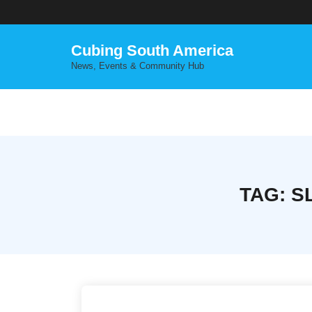
Skip
to
content
Cubing South America
News, Events & Community Hub
TAG:
S