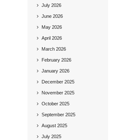
July 2026
June 2026
May 2026
April 2026
March 2026
February 2026
January 2026
December 2025
November 2025
October 2025
September 2025
August 2025
July 2025