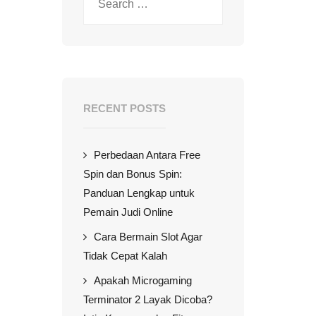
RECENT POSTS
Perbedaan Antara Free
Spin dan Bonus Spin:
Panduan Lengkap untuk
Pemain Judi Online
Cara Bermain Slot Agar
Tidak Cepat Kalah
Apakah Microgaming
Terminator 2 Layak Dicoba?