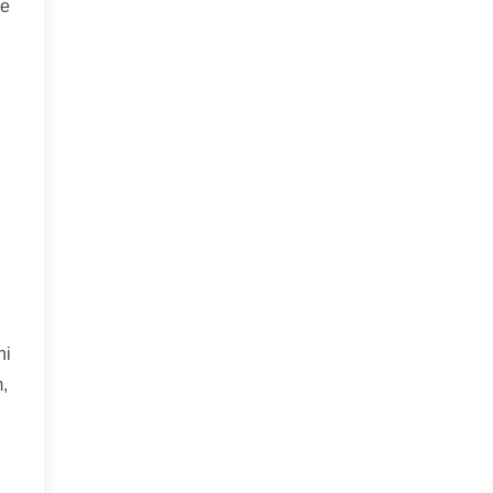
ke
ni
,