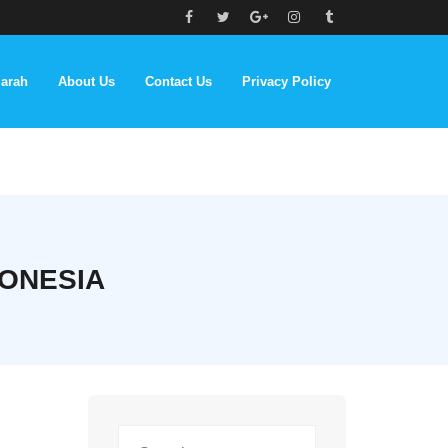
jarah
About Us
Contact Us
Privacy Policy
DONESIA