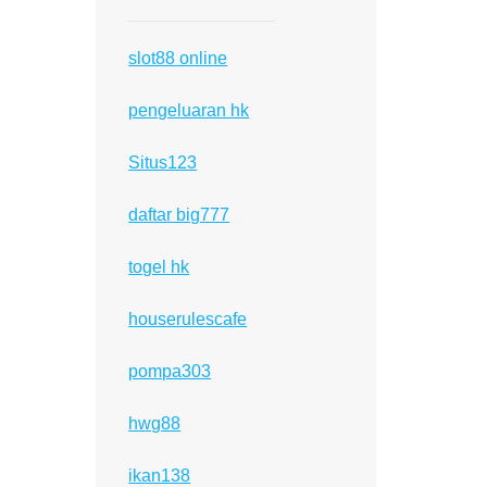
slot88 online
pengeluaran hk
Situs123
daftar big777
togel hk
houserulescafe
pompa303
hwg88
ikan138