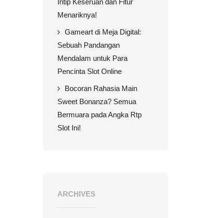
Intip Keseruan dan Fitur
Menariknya!
Gameart di Meja Digital:
Sebuah Pandangan
Mendalam untuk Para
Pencinta Slot Online
Bocoran Rahasia Main
Sweet Bonanza? Semua
Bermuara pada Angka Rtp
Slot Ini!
ARCHIVES