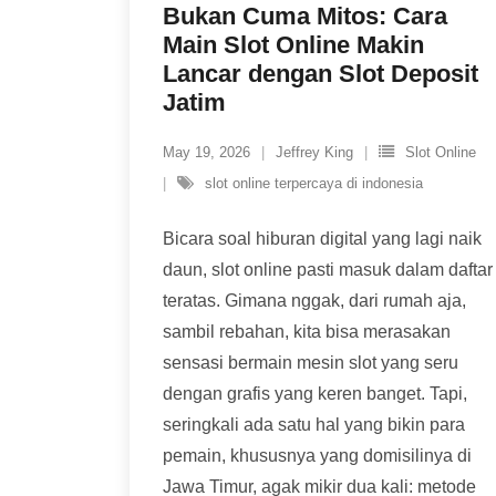
Bukan Cuma Mitos: Cara
Main Slot Online Makin
Lancar dengan Slot Deposit
Jatim
May 19, 2026
Jeffrey King
Slot Online
slot online terpercaya di indonesia
Bicara soal hiburan digital yang lagi naik
daun, slot online pasti masuk dalam daftar
teratas. Gimana nggak, dari rumah aja,
sambil rebahan, kita bisa merasakan
sensasi bermain mesin slot yang seru
dengan grafis yang keren banget. Tapi,
seringkali ada satu hal yang bikin para
pemain, khususnya yang domisilinya di
Jawa Timur, agak mikir dua kali: metode