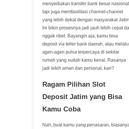
menyediakan transfer bank besar nasional
tapi juga memfasilitasi channel-channel
yang lebih dekat dengan masyarakat Jatim
Ini bikin prosesnya jadi jauh lebih cepat d
nggak ribet. Bayangin aja, kamu bisa
deposit via teller bank daerah, atau melalu
agen-agen pulsa terpercaya di sekitar
rumah yang sudah kamu kenal. Rasanya
jadi lebih aman dan personal, kan?
Ragam Pilihan Slot
Deposit Jatim yang Bisa
Kamu Coba
Nah, buat kamu yang penasaran, biasany