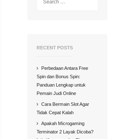
RECENT POSTS
Perbedaan Antara Free
Spin dan Bonus Spin:
Panduan Lengkap untuk
Pemain Judi Online
Cara Bermain Slot Agar
Tidak Cepat Kalah
Apakah Microgaming
Terminator 2 Layak Dicoba?