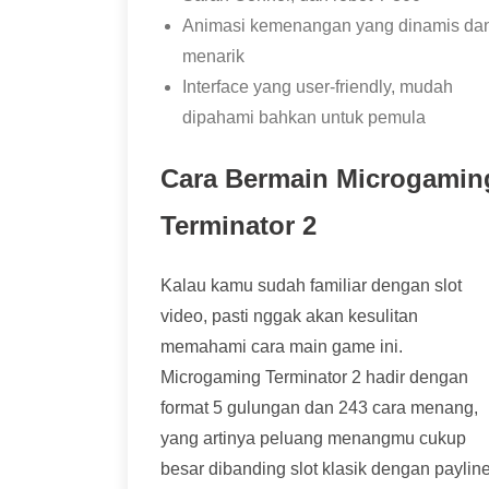
Animasi kemenangan yang dinamis da
menarik
Interface yang user-friendly, mudah
dipahami bahkan untuk pemula
Cara Bermain Microgamin
Terminator 2
Kalau kamu sudah familiar dengan slot
video, pasti nggak akan kesulitan
memahami cara main game ini.
Microgaming Terminator 2 hadir dengan
format 5 gulungan dan 243 cara menang,
yang artinya peluang menangmu cukup
besar dibanding slot klasik dengan paylin