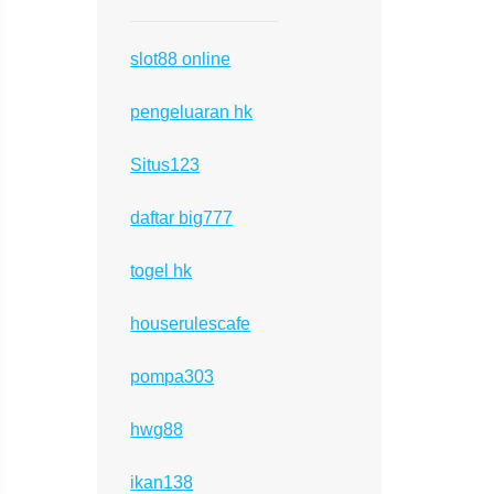
slot88 online
pengeluaran hk
Situs123
daftar big777
togel hk
houserulescafe
pompa303
hwg88
ikan138