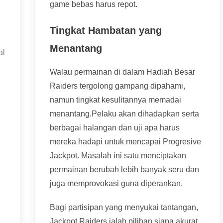
game bebas harus repot.
Tingkat Hambatan yang
Menantang
al
Walau permainan di dalam Hadiah Besar
Raiders tergolong gampang dipahami,
namun tingkat kesulitannya memadai
menantang.Pelaku akan dihadapkan serta
berbagai halangan dan uji apa harus
mereka hadapi untuk mencapai Progresive
Jackpot. Masalah ini satu menciptakan
permainan berubah lebih banyak seru dan
juga memprovokasi guna diperankan.
Bagi partisipan yang menyukai tantangan,
Jackpot Raiders ialah pilihan siapa akurat.