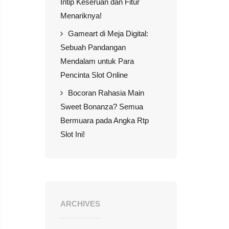
Intip Keseruan dan Fitur
Menariknya!
Gameart di Meja Digital:
Sebuah Pandangan
Mendalam untuk Para
Pencinta Slot Online
Bocoran Rahasia Main
Sweet Bonanza? Semua
Bermuara pada Angka Rtp
Slot Ini!
ARCHIVES