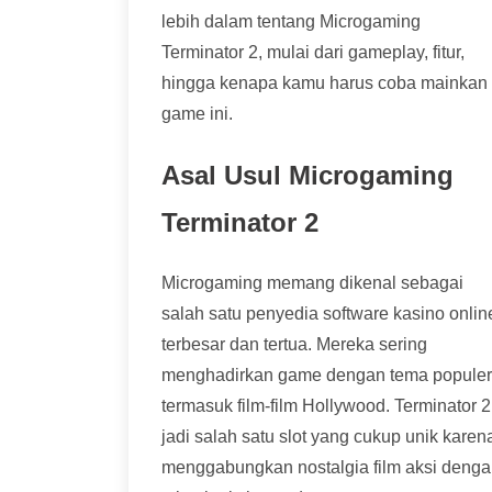
lebih dalam tentang Microgaming
Terminator 2, mulai dari gameplay, fitur,
hingga kenapa kamu harus coba mainkan
game ini.
Asal Usul Microgaming
Terminator 2
Microgaming memang dikenal sebagai
salah satu penyedia software kasino onlin
terbesar dan tertua. Mereka sering
menghadirkan game dengan tema populer
termasuk film-film Hollywood. Terminator 2
jadi salah satu slot yang cukup unik karen
menggabungkan nostalgia film aksi deng