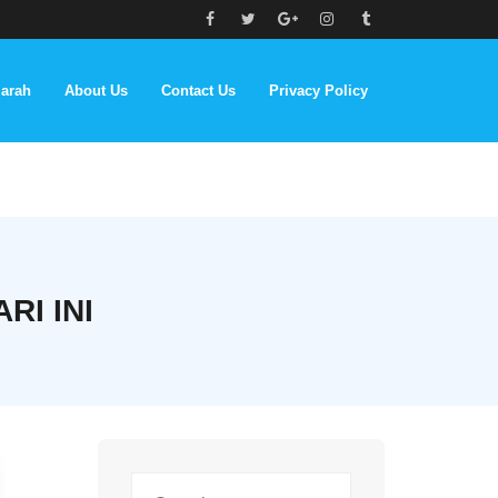
jarah
About Us
Contact Us
Privacy Policy
RI INI