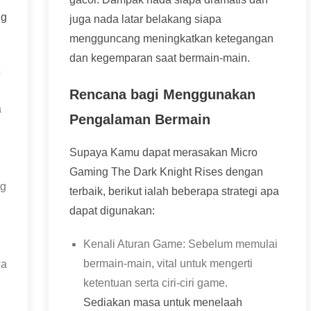
ng
juga nada latar belakang siapa
mengguncang meningkatkan ketegangan
dan kegemparan saat bermain-main.
Rencana bagi Menggunakan
a
Pengalaman Bermain
Supaya Kamu dapat merasakan Micro
Gaming The Dark Knight Rises dengan
ng
terbaik, berikut ialah beberapa strategi apa
dapat digunakan:
Kenali Aturan Game: Sebelum memulai
bermain-main, vital untuk mengerti
wa
ketentuan serta ciri-ciri game.
Sediakan masa untuk menelaah