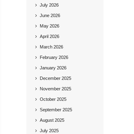
July 2026
June 2026
May 2026
April 2026
March 2026
February 2026
January 2026
December 2025
November 2025
October 2025
September 2025
August 2025
July 2025