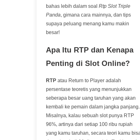
bahas lebih dalam soal
Rtp Slot Triple
Panda
, gimana cara mainnya, dan tips
supaya peluang menang kamu makin
besar!
Apa Itu RTP dan Kenapa
Penting di Slot Online?
RTP
atau Return to Player adalah
persentase teoretis yang menunjukkan
seberapa besar uang taruhan yang akan
kembali ke pemain dalam jangka panjang.
Misalnya, kalau sebuah slot punya RTP
96%, artinya dari setiap 100 ribu rupiah
yang kamu taruhan, secara teori kamu bis