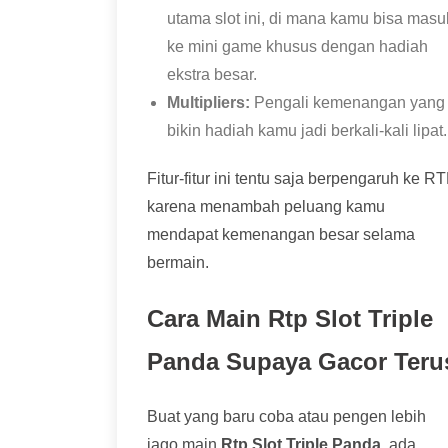
utama slot ini, di mana kamu bisa masu
ke mini game khusus dengan hadiah
ekstra besar.
Multipliers:
Pengali kemenangan yang
bikin hadiah kamu jadi berkali-kali lipat.
Fitur-fitur ini tentu saja berpengaruh ke R
karena menambah peluang kamu
mendapat kemenangan besar selama
bermain.
Cara Main Rtp Slot Triple
Panda Supaya Gacor Teru
Buat yang baru coba atau pengen lebih
jago main
Rtp Slot Triple Panda
, ada