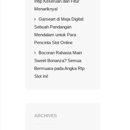
Intip Keseruan dan Fitur
Menariknya!
Gameart di Meja Digital:
Sebuah Pandangan
Mendalam untuk Para
Pencinta Slot Online
Bocoran Rahasia Main
Sweet Bonanza? Semua
Bermuara pada Angka Rtp
Slot Ini!
ARCHIVES