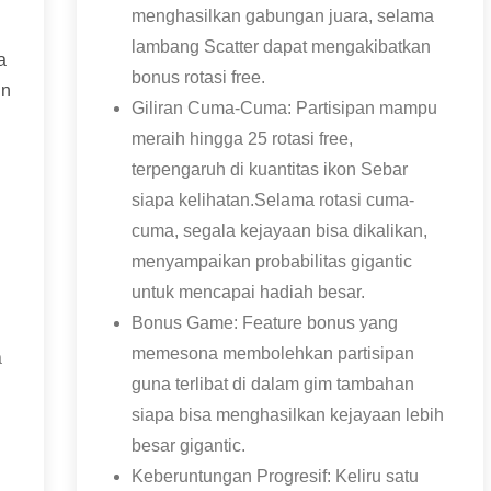
menghasilkan gabungan juara, selama
lambang Scatter dapat mengakibatkan
a
bonus rotasi free.
in
Giliran Cuma-Cuma: Partisipan mampu
meraih hingga 25 rotasi free,
terpengaruh di kuantitas ikon Sebar
siapa kelihatan.Selama rotasi cuma-
cuma, segala kejayaan bisa dikalikan,
menyampaikan probabilitas gigantic
untuk mencapai hadiah besar.
Bonus Game: Feature bonus yang
memesona membolehkan partisipan
a
guna terlibat di dalam gim tambahan
siapa bisa menghasilkan kejayaan lebih
besar gigantic.
Keberuntungan Progresif: Keliru satu