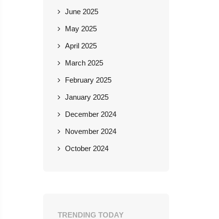
June 2025
May 2025
April 2025
March 2025
February 2025
January 2025
December 2024
November 2024
October 2024
TRENDING TODAY