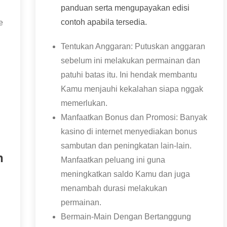
panduan serta mengupayakan edisi
contoh apabila tersedia.
e
Tentukan Anggaran: Putuskan anggaran
sebelum ini melakukan permainan dan
patuhi batas itu. Ini hendak membantu
Kamu menjauhi kekalahan siapa nggak
memerlukan.
Manfaatkan Bonus dan Promosi: Banyak
kasino di internet menyediakan bonus
sambutan dan peningkatan lain-lain.
n
Manfaatkan peluang ini guna
meningkatkan saldo Kamu dan juga
n
menambah durasi melakukan
permainan.
Bermain-Main Dengan Bertanggung