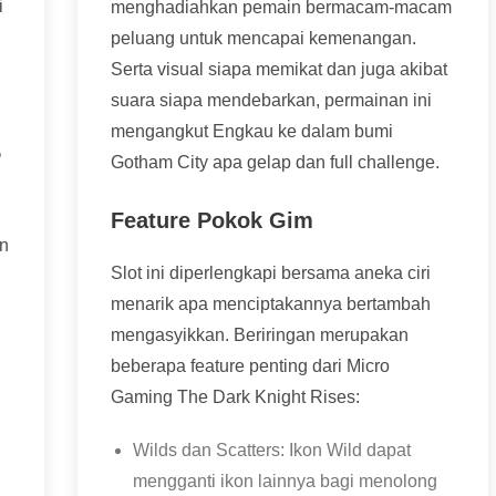
i
menghadiahkan pemain bermacam-macam
peluang untuk mencapai kemenangan.
Serta visual siapa memikat dan juga akibat
suara siapa mendebarkan, permainan ini
mengangkut Engkau ke dalam bumi
%
Gotham City apa gelap dan full challenge.
Feature Pokok Gim
an
Slot ini diperlengkapi bersama aneka ciri
menarik apa menciptakannya bertambah
mengasyikkan. Beriringan merupakan
beberapa feature penting dari Micro
Gaming The Dark Knight Rises:
Wilds dan Scatters: Ikon Wild dapat
mengganti ikon lainnya bagi menolong