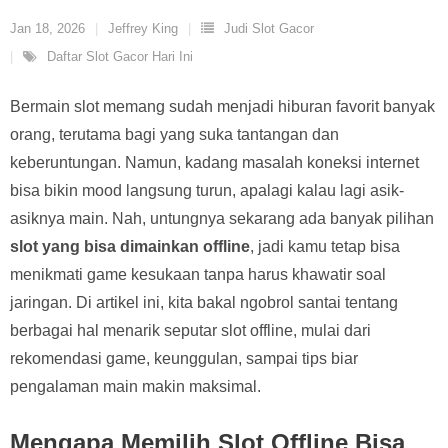
Jan 18, 2026
Jeffrey King
Judi Slot Gacor
Daftar Slot Gacor Hari Ini
Bermain slot memang sudah menjadi hiburan favorit banyak
orang, terutama bagi yang suka tantangan dan
keberuntungan. Namun, kadang masalah koneksi internet
bisa bikin mood langsung turun, apalagi kalau lagi asik-
asiknya main. Nah, untungnya sekarang ada banyak pilihan
slot yang bisa dimainkan offline
, jadi kamu tetap bisa
menikmati game kesukaan tanpa harus khawatir soal
jaringan. Di artikel ini, kita bakal ngobrol santai tentang
berbagai hal menarik seputar slot offline, mulai dari
rekomendasi game, keunggulan, sampai tips biar
pengalaman main makin maksimal.
Mengapa Memilih Slot Offline Bisa