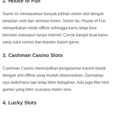
2. House of Fun
Game ini menawarkan banyak pilihan mesin slot dengan
tampilan unik dan animasi keren. Selain itu, House of Fun
menyediakan mode offline sehingga kamu tetap bisa
bermain walaupun tanpa internet. Cocok banget buat kamu
yang suka variasi dan kejutan dalam game.
3. Cashman Casino Slots
Cashman Casino menonjolkan pengalaman kasino klasik
dengan slot offline yang mudah dioperasikan. Gameplay-
nya sederhana tapi tetap bikin ketagihan. Ada juga fitur mini
games yang bikin suasana makin seru.
4. Lucky Slots