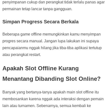
penyimpanan cukup dan perangkat tidak terlalu panas agar
permainan tetap lancar tanpa gangguan.
Simpan Progress Secara Berkala
Beberapa game offline memungkinkan kamu menyimpan
progres secara manual. Jangan lupa lakukan ini supaya
pencapaianmu nggak hilang jika tiba-tiba aplikasi tertutup
atau perangkat restart.
Apakah Slot Offline Kurang
Menantang Dibanding Slot Online?
Banyak yang bertanya-tanya apakah main slot offline itu
membosankan karena nggak ada interaksi dengan pemain
lain atau turnamen. Sebenarnya, semua kembali ke