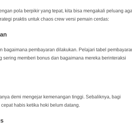
gan pola berpikir yang tepat, kita bisa mengakali peluang aga
rategi praktis untuk chaos crew versi pemain cerdas:
ran
kan bagaimana pembayaran dilakukan. Pelajari tabel pembayara
g sering memberi bonus dan bagaimana mereka berinteraksi
hanya demi mengejar kemenangan tinggi. Sebaliknya, bagi
cepat habis ketika hoki belum datang.
is