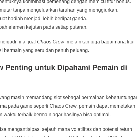
entuknya kombinasi pemenang dengan memicu fitur bonus.
utar tanpa mengeluarkan taruhan yang menggiurkan.
 hadiah menjadi lebih berlipat ganda.
ah elemen kejutan pada setiap putaran.
enjadi nilai jual
Chaos Crew
, melainkan juga bagaimana fitur
si bermain yang seru dan penuh peluang.
 Penting untuk Dipahami Pemain di
ak yang masih memandang slot sebagai permainan keberuntunga
ma pada game seperti Chaos Crew, pemain dapat memetakan
aktu terbaik bermain agar hasilnya bisa optimal.
a mengantisipasi sejauh mana volatilitas dan potensi return