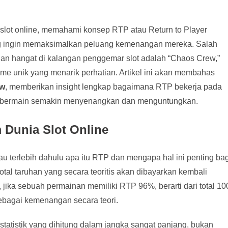
h slot online, memahami konsep RTP atau Return to Player
ng ingin memaksimalkan peluang kemenangan mereka. Salah
an hangat di kalangan penggemar slot adalah “Chaos Crew,”
sme unik yang menarik perhatian. Artikel ini akan membahas
ew
, memberikan insight lengkap bagaimana RTP bekerja pada
man bermain semakin menyenangkan dan menguntungkan.
Dunia Slot Online
jau terlebih dahulu apa itu RTP dan mengapa hal ini penting bag
otal taruhan yang secara teoritis akan dibayarkan kembali
jika sebuah permainan memiliki RTP 96%, berarti dari total 10
 sebagai kemenangan secara teori.
tatistik yang dihitung dalam jangka sangat panjang, bukan