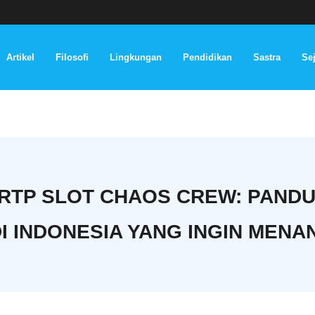
Artikel
Filosofi
Lingkungan
Pendidikan
Sastra
Se
RTP SLOT CHAOS CREW: PAND
I INDONESIA YANG INGIN MEN