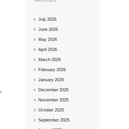
ARCHIVES
July 2026
June 2026
May 2026
April 2026
March 2026
February 2026
January 2026
December 2025
n
November 2025
October 2025
September 2025