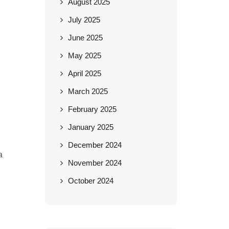
August 2025
July 2025
June 2025
May 2025
April 2025
March 2025
February 2025
January 2025
December 2024
a
November 2024
October 2024