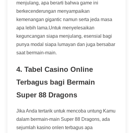
menjulang, apa berarti bahwa game ini
berkecenderungan menyampaikan
kemenangan gigantic namun serta jeda masa
apa lebih lama.Untuk menyelesaikan
keguncangan siapa menjulang, esensial bagi
punya modal siapa lumayan dan juga bersabar
saat bermain-main.
4. Tabel Casino Online
Terbagus bagi Bermain
Super 88 Dragons
Jika Anda tertarik untuk mencoba untung Kamu
dalam bermain-main Super 88 Dragons, ada
sejumlah kasino onlen terbagus apa