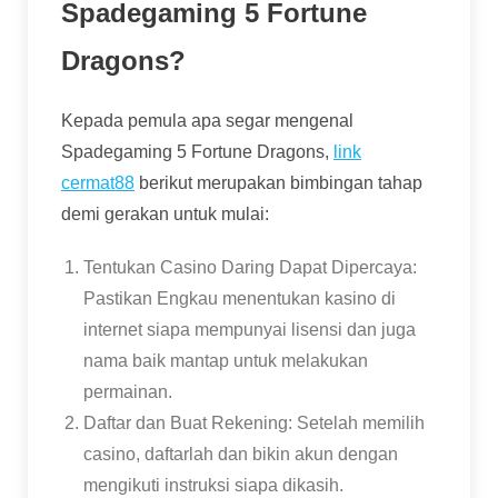
Spadegaming 5 Fortune
Dragons?
Kepada pemula apa segar mengenal
Spadegaming 5 Fortune Dragons,
link
cermat88
berikut merupakan bimbingan tahap
demi gerakan untuk mulai:
Tentukan Casino Daring Dapat Dipercaya:
Pastikan Engkau menentukan kasino di
internet siapa mempunyai lisensi dan juga
nama baik mantap untuk melakukan
permainan.
Daftar dan Buat Rekening: Setelah memilih
casino, daftarlah dan bikin akun dengan
mengikuti instruksi siapa dikasih.