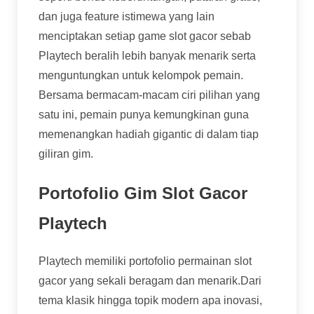
dan juga feature istimewa yang lain
menciptakan setiap game slot gacor sebab
Playtech beralih lebih banyak menarik serta
menguntungkan untuk kelompok pemain.
Bersama bermacam-macam ciri pilihan yang
satu ini, pemain punya kemungkinan guna
memenangkan hadiah gigantic di dalam tiap
giliran gim.
Portofolio Gim Slot Gacor
Playtech
Playtech memiliki portofolio permainan slot
gacor yang sekali beragam dan menarik.Dari
tema klasik hingga topik modern apa inovasi,