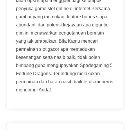
ialah opsi siapa menggaet bagi kelompok
penyuka game slot online di internet.Bersama
gambar yang memukau, feature bonus siapa
abundant, dan potensi kejayaan apa gigantic,
gim ini menawarkan pengetahuan bermain
yang tak terabaikan. Bila Kamu mencari
permainan slot gacor apa memadukan
kesenangan serta nasib baik, tidak boleh
bimbang guna mengupayakan Spadegaming 5
Fortune Dragons. Terlindungi melakukan
permainan dan harap nasib baik terus-menerus
mengiringi Anda!