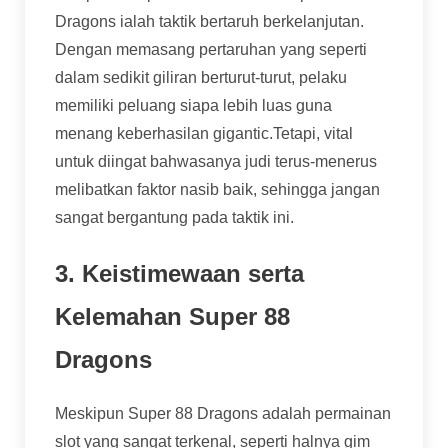
Dragons ialah taktik bertaruh berkelanjutan.
Dengan memasang pertaruhan yang seperti
dalam sedikit giliran berturut-turut, pelaku
memiliki peluang siapa lebih luas guna
menang keberhasilan gigantic.Tetapi, vital
untuk diingat bahwasanya judi terus-menerus
melibatkan faktor nasib baik, sehingga jangan
sangat bergantung pada taktik ini.
3. Keistimewaan serta
Kelemahan Super 88
Dragons
Meskipun Super 88 Dragons adalah permainan
slot yang sangat terkenal, seperti halnya gim