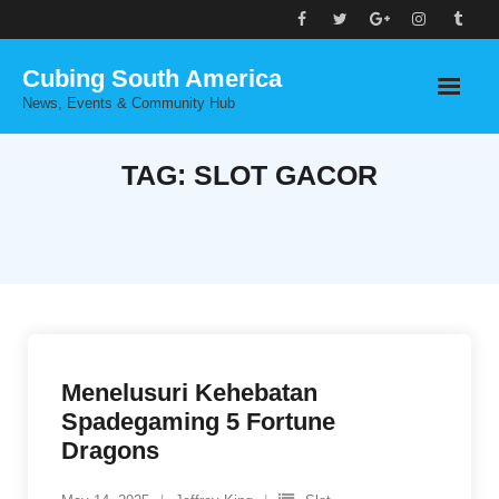
Skip
to
Cubing South America
content
News, Events & Community Hub
TAG:
SLOT GACOR
Menelusuri Kehebatan
Spadegaming 5 Fortune
Dragons