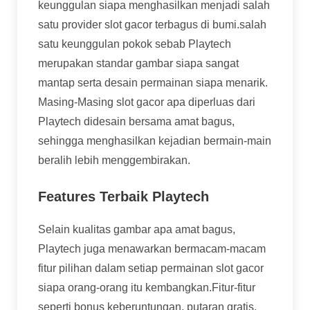
keunggulan siapa menghasilkan menjadi salah
satu provider slot gacor terbagus di bumi.salah
satu keunggulan pokok sebab Playtech
merupakan standar gambar siapa sangat
mantap serta desain permainan siapa menarik.
Masing-Masing slot gacor apa diperluas dari
Playtech didesain bersama amat bagus,
sehingga menghasilkan kejadian bermain-main
beralih lebih menggembirakan.
Features Terbaik Playtech
Selain kualitas gambar apa amat bagus,
Playtech juga menawarkan bermacam-macam
fitur pilihan dalam setiap permainan slot gacor
siapa orang-orang itu kembangkan.Fitur-fitur
seperti bonus keberuntungan, putaran gratis,