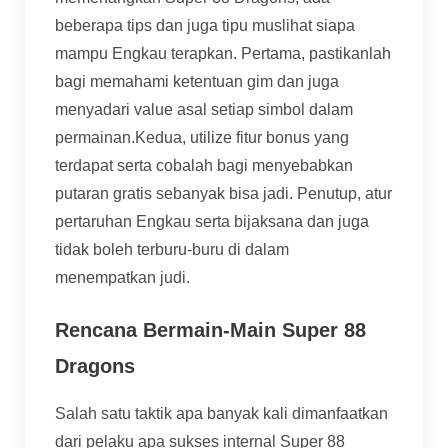
beberapa tips dan juga tipu muslihat siapa
mampu Engkau terapkan. Pertama, pastikanlah
bagi memahami ketentuan gim dan juga
menyadari value asal setiap simbol dalam
permainan.Kedua, utilize fitur bonus yang
terdapat serta cobalah bagi menyebabkan
putaran gratis sebanyak bisa jadi. Penutup, atur
pertaruhan Engkau serta bijaksana dan juga
tidak boleh terburu-buru di dalam
menempatkan judi.
Rencana Bermain-Main Super 88
Dragons
Salah satu taktik apa banyak kali dimanfaatkan
dari pelaku apa sukses internal Super 88