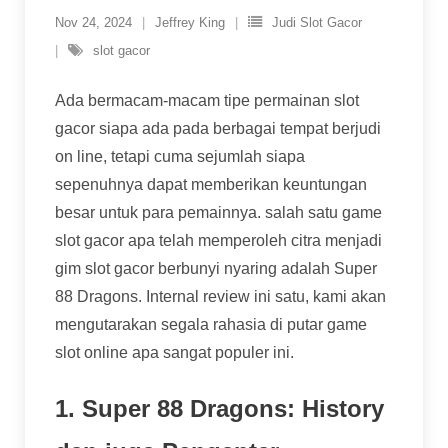
Nov 24, 2024
Jeffrey King
Judi Slot Gacor
slot gacor
Ada bermacam-macam tipe permainan slot
gacor siapa ada pada berbagai tempat berjudi
on line, tetapi cuma sejumlah siapa
sepenuhnya dapat memberikan keuntungan
besar untuk para pemainnya. salah satu game
slot gacor apa telah memperoleh citra menjadi
gim slot gacor berbunyi nyaring adalah Super
88 Dragons. Internal review ini satu, kami akan
mengutarakan segala rahasia di putar game
slot online apa sangat populer ini.
1. Super 88 Dragons: History