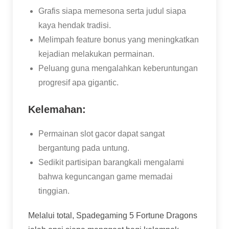
Grafis siapa memesona serta judul siapa
kaya hendak tradisi.
Melimpah feature bonus yang meningkatkan
kejadian melakukan permainan.
Peluang guna mengalahkan keberuntungan
progresif apa gigantic.
Kelemahan:
Permainan slot gacor dapat sangat
bergantung pada untung.
Sedikit partisipan barangkali mengalami
bahwa keguncangan game memadai
tinggian.
Melalui total, Spadegaming 5 Fortune Dragons