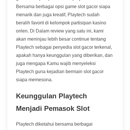
Bersama berbagai opsi game slot gacor siapa
menarik dan juga kreatif, Playtech sudah
beralih favorit di kelompok partisipan kasino
onlen. Di Dalam review yang satu ini, kami
akan meninjau lebih besar continue tentang
Playtech sebagai penyedia slot gacor terkenal,
apakah hanya keunggulan yang diberikan, dan
juga mengapa Kamu wajib menyeleksi
Playtech guna kejadian bermain slot gacor
siapa memesona.
Keunggulan Playtech
Menjadi Pemasok Slot
Playtech diketahui bersama berbagai