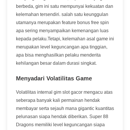
berbeda, gim ini satu mempunyai kekuatan dan
kelemahan tersendiri. salah satu keunggulan
utamanya merupakan feature bonus free spin
apa sering menyampaikan kemenangan luas
kepada pelaku.Tetapi, kelemahan asal game ini
merupakan level keguncangan apa tinggian,
apa bisa menghasilkan pelaku menderita
kehilangan besar dalam durasi singkat.
Menyadari Volatilitas Game
Volatilitas internal gim slot gacor mengacu atas
seberapa banyak kali permainan hendak
membayar serta sejauh mana gigantic kuantitas
pelunasan siapa hendak diberikan. Super 88
Dragons memiliki level keguncangan siapa