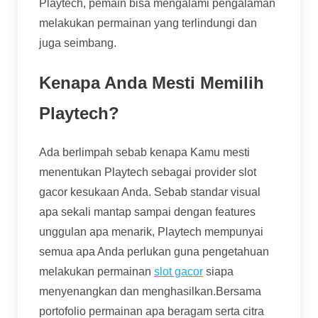
Playtech, pemain bisa mengalami pengalaman
melakukan permainan yang terlindungi dan
juga seimbang.
Kenapa Anda Mesti Memilih
Playtech?
Ada berlimpah sebab kenapa Kamu mesti
menentukan Playtech sebagai provider slot
gacor kesukaan Anda. Sebab standar visual
apa sekali mantap sampai dengan features
unggulan apa menarik, Playtech mempunyai
semua apa Anda perlukan guna pengetahuan
melakukan permainan
slot gacor
siapa
menyenangkan dan menghasilkan.Bersama
portofolio permainan apa beragam serta citra