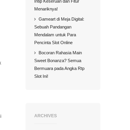
Intip Keseruan dan Fitur
Menariknya!
Gameart di Meja Digital:
Sebuah Pandangan
Mendalam untuk Para
Pencinta Slot Online
Bocoran Rahasia Main
Sweet Bonanza? Semua
k
Bermuara pada Angka Rtp
Slot Ini!
ARCHIVES
i