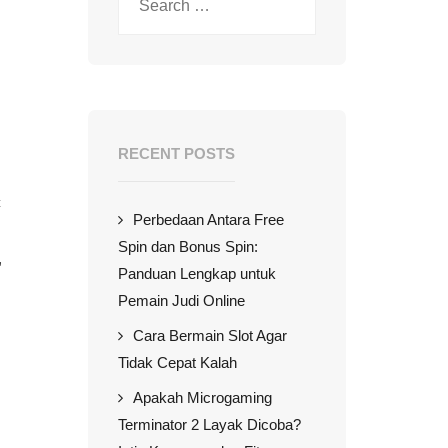
RECENT POSTS
c
Perbedaan Antara Free
Spin dan Bonus Spin:
,
Panduan Lengkap untuk
Pemain Judi Online
Cara Bermain Slot Agar
Tidak Cepat Kalah
Apakah Microgaming
Terminator 2 Layak Dicoba?