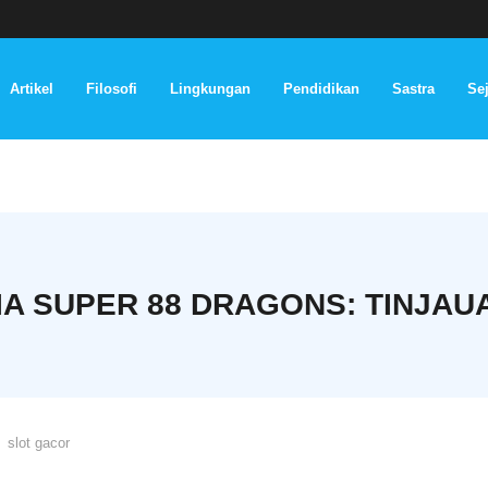
Artikel
Filosofi
Lingkungan
Pendidikan
Sastra
Se
 SUPER 88 DRAGONS: TINJAU
slot gacor