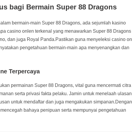
gus bagi Bermain Super 88 Dragons
dalam bermain-main Super 88 Dragons, ada sejumlah kasino
apa casino onlen terkenal yang menawarkan Super 88 Dragons
sino, dan juga Royal Panda.Pastikan guna menyeleksi casino on
menyatakan pengetahuan bermain-main apa menyenangkan dan
ne Terpercaya
kukan permainan Super 88 Dragons, vital guna mencermati citra
manan serta privasi fakta pelaku. Jamin untuk menelaah ulasan
utusan untuk mendaftar dan juga mengakukan simpanan.Dengan
isa mencegah bahaya penipuan serta mempunyai pengetahuan