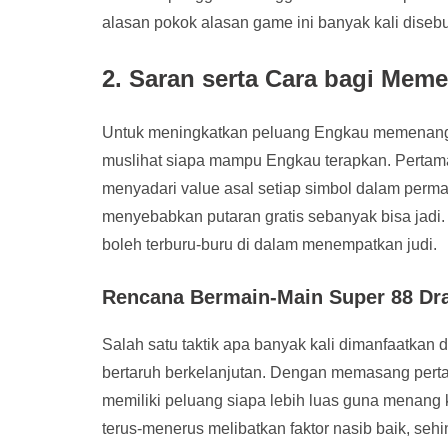
alasan pokok alasan game ini banyak kali dise
2. Saran serta Cara bagi Me
Untuk meningkatkan peluang Engkau memenangka
muslihat siapa mampu Engkau terapkan. Pertam
menyadari value asal setiap simbol dalam permai
menyebabkan putaran gratis sebanyak bisa jadi. 
boleh terburu-buru di dalam menempatkan judi.
Rencana Bermain-Main Super 88 Dr
Salah satu taktik apa banyak kali dimanfaatkan d
bertaruh berkelanjutan. Dengan memasang pertaruh
memiliki peluang siapa lebih luas guna menang ke
terus-menerus melibatkan faktor nasib baik, sehi