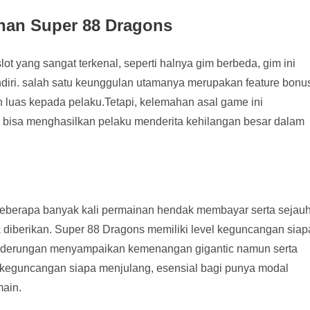
ahan Super 88 Dragons
t yang sangat terkenal, seperti halnya gim berbeda, gim ini
iri. salah satu keunggulan utamanya merupakan feature bonu
luas kepada pelaku.Tetapi, kelemahan asal game ini
 bisa menghasilkan pelaku menderita kehilangan besar dalam
as seberapa banyak kali permainan hendak membayar serta sejau
 diberikan. Super 88 Dragons memiliki level keguncangan siap
enderungan menyampaikan kemenangan gigantic namun serta
 keguncangan siapa menjulang, esensial bagi punya modal
main.