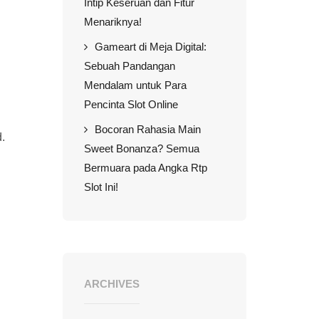
Intip Keseruan dan Fitur
Menariknya!
Gameart di Meja Digital:
Sebuah Pandangan
Mendalam untuk Para
Pencinta Slot Online
Bocoran Rahasia Main
.
Sweet Bonanza? Semua
Bermuara pada Angka Rtp
Slot Ini!
ARCHIVES