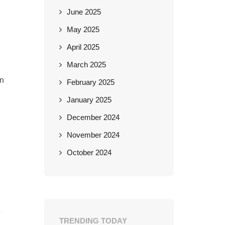
June 2025
May 2025
April 2025
March 2025
un
February 2025
January 2025
December 2024
November 2024
October 2024
TRENDING TODAY