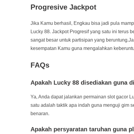
Progresive Jackpot
Jika Kamu berhasil, Engkau bisa jadi pula ma
Lucky 88. Jackpot Progresif yang satu ini teru
sangat besar untuk partisipan yang beruntung
kesempatan Kamu guna mengalahkan keberuntun
FAQs
Apakah Lucky 88 disediakan guna di
Ya, Anda dapat jalankan permainan slot gacor Lu
satu adalah taktik apa indah guna menguji gim
benaran.
Apakah persyaratan taruhan guna p