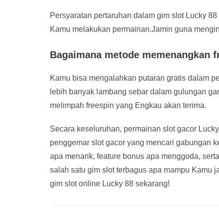
Persyaratan pertaruhan dalam gim slot Lucky 8
Kamu melakukan permainan.Jamin guna mengins
Bagaimana metode memenangkan fre
Kamu bisa mengalahkan putaran gratis dalam p
lebih banyak lambang sebar dalam gulungan gam
melimpah freespin yang Engkau akan terima.
Secara keseluruhan, permainan slot gacor Lucky 
penggemar slot gacor yang mencari gabungan k
apa menarik, feature bonus apa menggoda, sert
salah satu gim slot terbagus apa mampu Kamu j
gim slot online Lucky 88 sekarang!