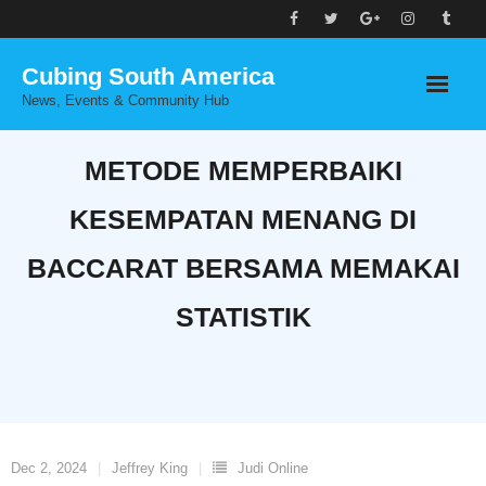
Skip
to
Cubing South America
content
News, Events & Community Hub
METODE MEMPERBAIKI
KESEMPATAN MENANG DI
BACCARAT BERSAMA MEMAKAI
STATISTIK
Dec 2, 2024
Jeffrey King
Judi Online