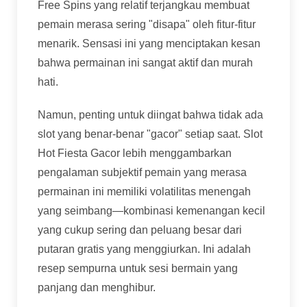
Free Spins yang relatif terjangkau membuat
pemain merasa sering "disapa" oleh fitur-fitur
menarik. Sensasi ini yang menciptakan kesan
bahwa permainan ini sangat aktif dan murah
hati.
Namun, penting untuk diingat bahwa tidak ada
slot yang benar-benar "gacor" setiap saat. Slot
Hot Fiesta Gacor lebih menggambarkan
pengalaman subjektif pemain yang merasa
permainan ini memiliki volatilitas menengah
yang seimbang—kombinasi kemenangan kecil
yang cukup sering dan peluang besar dari
putaran gratis yang menggiurkan. Ini adalah
resep sempurna untuk sesi bermain yang
panjang dan menghibur.