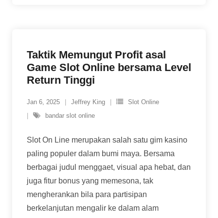
Taktik Memungut Profit asal
Game Slot Online bersama Level
Return Tinggi
Jan 6, 2025
Jeffrey King
Slot Online
bandar slot online
Slot On Line merupakan salah satu gim kasino
paling populer dalam bumi maya. Bersama
berbagai judul menggaet, visual apa hebat, dan
juga fitur bonus yang memesona, tak
mengherankan bila para partisipan
berkelanjutan mengalir ke dalam alam