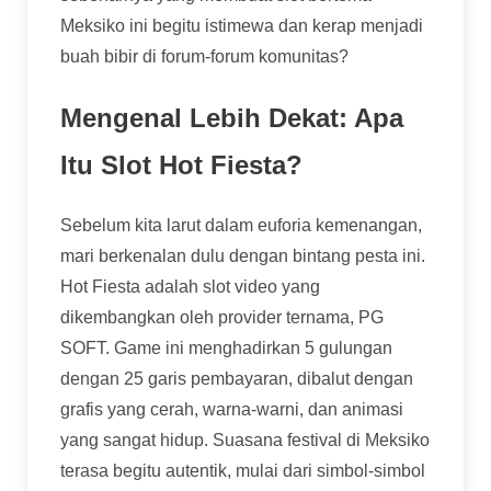
Meksiko ini begitu istimewa dan kerap menjadi
buah bibir di forum-forum komunitas?
Mengenal Lebih Dekat: Apa
Itu Slot Hot Fiesta?
Sebelum kita larut dalam euforia kemenangan,
mari berkenalan dulu dengan bintang pesta ini.
Hot Fiesta adalah slot video yang
dikembangkan oleh provider ternama, PG
SOFT. Game ini menghadirkan 5 gulungan
dengan 25 garis pembayaran, dibalut dengan
grafis yang cerah, warna-warni, dan animasi
yang sangat hidup. Suasana festival di Meksiko
terasa begitu autentik, mulai dari simbol-simbol