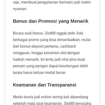
rapi, membuat pengalaman bermain jadi makin
nyaman.
Bonus dan Promosi yang Menarik
Bicara soal bonus, Slot88 nggak pelit. Ada
berbagai promo yang bisa dimanfaatkan, mulai
dari bonus deposit pertama, cashback
mingguan, hingga turnamen slot dengan
hadiah menarik. Ini tentu jadi nilai plus buat
pemain yang pengen dapat keuntungan lebih
tanpa harus keluar modal besar.
Keamanan dan Transparansi
Meski dunia judi online sering kali dipandang
sebelah mata soal keamanan, Slot88 berusaha