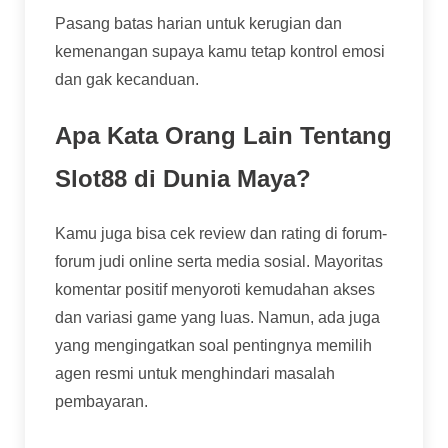
Pasang batas harian untuk kerugian dan
kemenangan supaya kamu tetap kontrol emosi
dan gak kecanduan.
Apa Kata Orang Lain Tentang
Slot88 di Dunia Maya?
Kamu juga bisa cek review dan rating di forum-
forum judi online serta media sosial. Mayoritas
komentar positif menyoroti kemudahan akses
dan variasi game yang luas. Namun, ada juga
yang mengingatkan soal pentingnya memilih
agen resmi untuk menghindari masalah
pembayaran.