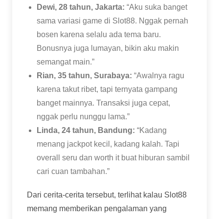
Dewi, 28 tahun, Jakarta:
“Aku suka banget
sama variasi game di Slot88. Nggak pernah
bosen karena selalu ada tema baru.
Bonusnya juga lumayan, bikin aku makin
semangat main.”
Rian, 35 tahun, Surabaya:
“Awalnya ragu
karena takut ribet, tapi ternyata gampang
banget mainnya. Transaksi juga cepat,
nggak perlu nunggu lama.”
Linda, 24 tahun, Bandung:
“Kadang
menang jackpot kecil, kadang kalah. Tapi
overall seru dan worth it buat hiburan sambil
cari cuan tambahan.”
Dari cerita-cerita tersebut, terlihat kalau Slot88
memang memberikan pengalaman yang