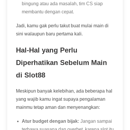
bingung atau ada masalah, tim CS siap
membantu dengan cepat.
Jadi, kamu gak perlu takut buat mulai main di
sini walaupun baru pertama kali.
Hal-Hal yang Perlu
Diperhatikan Sebelum Main
di Slot88
Meskipun banyak kelebihan, ada beberapa hal
yang wajib kamu ingat supaya pengalaman
mainmu tetap aman dan menyenangkan:
Atur budget dengan bijak:
Jangan sampai
terbawa suasana dan overbet, karena slot itu