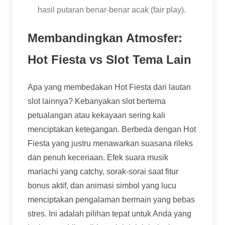
hasil putaran benar-benar acak (fair play).
Membandingkan Atmosfer:
Hot Fiesta vs Slot Tema Lain
Apa yang membedakan Hot Fiesta dari lautan
slot lainnya? Kebanyakan slot bertema
petualangan atau kekayaan sering kali
menciptakan ketegangan. Berbeda dengan Hot
Fiesta yang justru menawarkan suasana rileks
dan penuh keceriaan. Efek suara musik
mariachi yang catchy, sorak-sorai saat fitur
bonus aktif, dan animasi simbol yang lucu
menciptakan pengalaman bermain yang bebas
stres. Ini adalah pilihan tepat untuk Anda yang