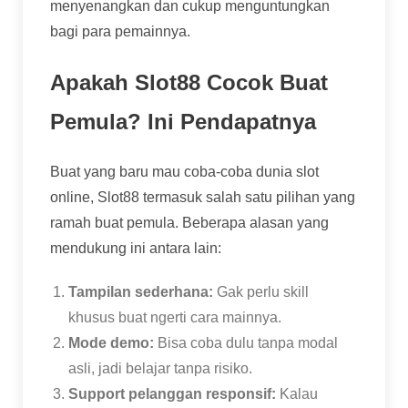
menyenangkan dan cukup menguntungkan
bagi para pemainnya.
Apakah Slot88 Cocok Buat
Pemula? Ini Pendapatnya
Buat yang baru mau coba-coba dunia slot
online, Slot88 termasuk salah satu pilihan yang
ramah buat pemula. Beberapa alasan yang
mendukung ini antara lain:
Tampilan sederhana:
Gak perlu skill
khusus buat ngerti cara mainnya.
Mode demo:
Bisa coba dulu tanpa modal
asli, jadi belajar tanpa risiko.
Support pelanggan responsif:
Kalau