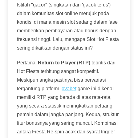
Istilah "gacor" (singkatan dari 'gacok terus')
dalam komunitas slot online merujuk pada
kondisi di mana mesin slot sedang dalam fase
memberikan pembayaran atau bonus dengan
frekuensi tinggi. Lalu, mengapa Slot Hot Fiesta
sering dikaitkan dengan status ini?
Pertama,
Return to Player (RTP)
teoritis dari
Hot Fiesta terhitung sangat kompetitif.
Meskipun angka pastinya bisa bervariasi
tergantung platform,
ovabet
game ini dikenal
memiliki RTP yang berada di atas rata-rata,
yang secara statistik meningkatkan peluang
pemain dalam jangka panjang. Kedua, struktur
fitur bonusnya yang sering muncul. Kombinasi
antara Fiesta Re-spin acak dan syarat trigger