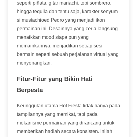
seperti piñata, gitar mariachi, topi sombrero,
hingga tequila dan tentu saja, karakter senyum
si mustachioed Pedro yang menjadi ikon
permainan ini. Desainnya yang ceria langsung
menaikkan mood siapa pun yang
memainkannya, menjadikan setiap sesi
bermain seperti sebuah perjalanan virtual yang
menyenangkan.
Fitur-Fitur yang Bikin Hati
Berpesta
Keunggulan utama Hot Fiesta tidak hanya pada
tampilannya yang memikat, tapi pada
mekanisme permainan yang dirancang untuk
memberikan hadiah secara konsisten. Inilah