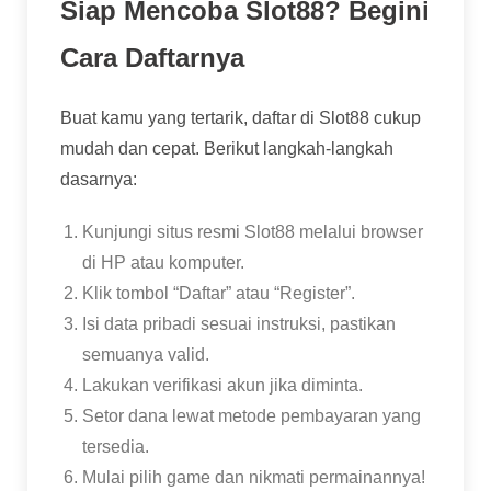
Siap Mencoba Slot88? Begini
Cara Daftarnya
Buat kamu yang tertarik, daftar di Slot88 cukup
mudah dan cepat. Berikut langkah-langkah
dasarnya:
Kunjungi situs resmi Slot88 melalui browser
di HP atau komputer.
Klik tombol “Daftar” atau “Register”.
Isi data pribadi sesuai instruksi, pastikan
semuanya valid.
Lakukan verifikasi akun jika diminta.
Setor dana lewat metode pembayaran yang
tersedia.
Mulai pilih game dan nikmati permainannya!