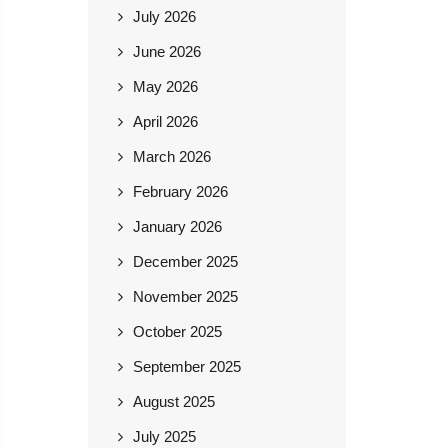
July 2026
June 2026
May 2026
April 2026
March 2026
February 2026
January 2026
December 2025
November 2025
October 2025
September 2025
August 2025
July 2025