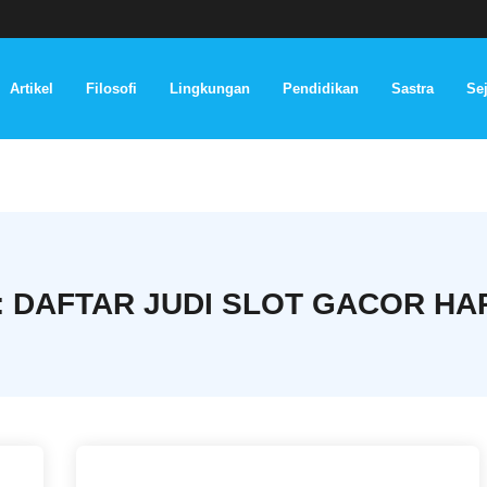
Artikel
Filosofi
Lingkungan
Pendidikan
Sastra
Se
:
DAFTAR JUDI SLOT GACOR HARI