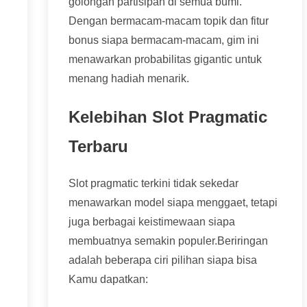
golongan partisipan di semua bumi.
Dengan bermacam-macam topik dan fitur
bonus siapa bermacam-macam, gim ini
menawarkan probabilitas gigantic untuk
menang hadiah menarik.
Kelebihan Slot Pragmatic
Terbaru
Slot pragmatic terkini tidak sekedar
menawarkan model siapa menggaet, tetapi
juga berbagai keistimewaan siapa
membuatnya semakin populer.Beriringan
u
adalah beberapa ciri pilihan siapa bisa
Kamu dapatkan: