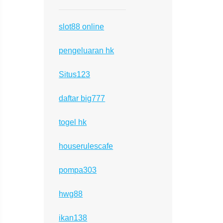
slot88 online
pengeluaran hk
Situs123
daftar big777
togel hk
houserulescafe
pompa303
hwg88
ikan138