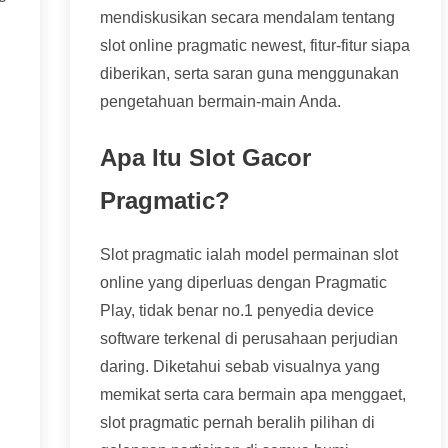
mendiskusikan secara mendalam tentang
slot online pragmatic newest, fitur-fitur siapa
diberikan, serta saran guna menggunakan
pengetahuan bermain-main Anda.
Apa Itu Slot Gacor
Pragmatic?
Slot pragmatic ialah model permainan slot
n
online yang diperluas dengan Pragmatic
Play, tidak benar no.1 penyedia device
software terkenal di perusahaan perjudian
daring. Diketahui sebab visualnya yang
memikat serta cara bermain apa menggaet,
slot pragmatic pernah beralih pilihan di