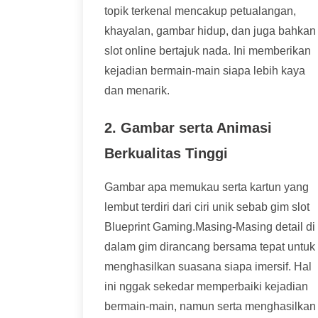
topik terkenal mencakup petualangan,
khayalan, gambar hidup, dan juga bahkan
slot online bertajuk nada. Ini memberikan
kejadian bermain-main siapa lebih kaya
dan menarik.
2. Gambar serta Animasi
Berkualitas Tinggi
Gambar apa memukau serta kartun yang
lembut terdiri dari ciri unik sebab gim slot
Blueprint Gaming.Masing-Masing detail di
dalam gim dirancang bersama tepat untuk
menghasilkan suasana siapa imersif. Hal
ini nggak sekedar memperbaiki kejadian
bermain-main, namun serta menghasilkan