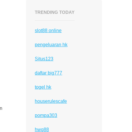
TRENDING TODAY
slot88 online
pengeluaran hk
Situs123
daftar big777
togel hk
houserulescafe
in
pompa303
hwg88