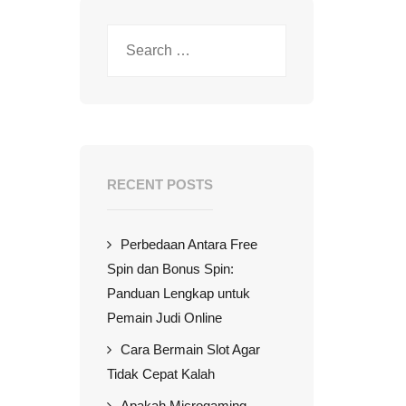
RECENT POSTS
Perbedaan Antara Free
Spin dan Bonus Spin:
Panduan Lengkap untuk
Pemain Judi Online
Cara Bermain Slot Agar
Tidak Cepat Kalah
Apakah Microgaming