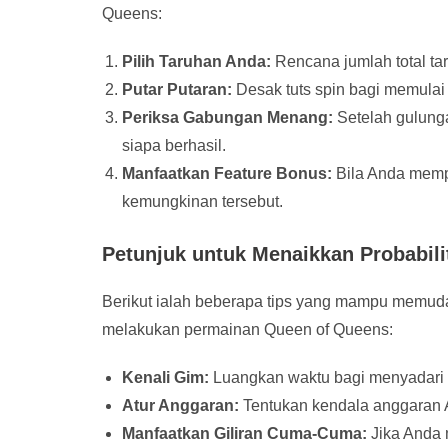
Queens:
Pilih Taruhan Anda:
Rencana jumlah total ta
Putar Putaran:
Desak tuts spin bagi memulai
Periksa Gabungan Menang:
Setelah gulung
siapa berhasil.
Manfaatkan Feature Bonus:
Bila Anda memp
kemungkinan tersebut.
Petunjuk untuk Menaikkan Probabil
Berikut ialah beberapa tips yang mampu memu
melakukan permainan Queen of Queens:
Kenali Gim:
Luangkan waktu bagi menyadari re
Atur Anggaran:
Tentukan kendala anggaran An
Manfaatkan Giliran Cuma-Cuma:
Jika Anda 