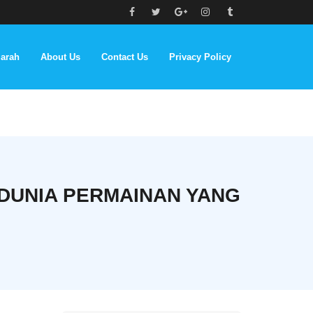
jarah
About Us
Contact Us
Privacy Policy
DUNIA PERMAINAN YANG