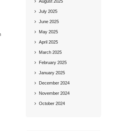
August 2025
July 2025
June 2025
May 2025
n
April 2025
March 2025
February 2025
January 2025
December 2024
November 2024
October 2024