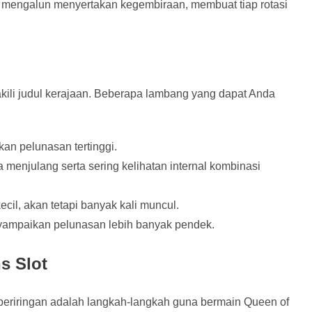
g mengalun menyertakan kegembiraan, membuat tiap rotasi
ili judul kerajaan. Beberapa lambang yang dapat Anda
an pelunasan tertinggi.
 menjulang serta sering kelihatan internal kombinasi
l, akan tetapi banyak kali muncul.
ampaikan pelunasan lebih banyak pendek.
s Slot
beriringan adalah langkah-langkah guna bermain Queen of