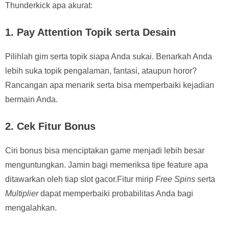
Thunderkick apa akurat:
1. Pay Attention Topik serta Desain
Pilihlah gim serta topik siapa Anda sukai. Benarkah Anda
lebih suka topik pengalaman, fantasi, ataupun horor?
Rancangan apa menarik serta bisa memperbaiki kejadian
bermain Anda.
2. Cek Fitur Bonus
Ciri bonus bisa menciptakan game menjadi lebih besar
menguntungkan. Jamin bagi memeriksa tipe feature apa
ditawarkan oleh tiap slot gacor.Fitur mirip
Free Spins
serta
Multiplier
dapat memperbaiki probabilitas Anda bagi
mengalahkan.