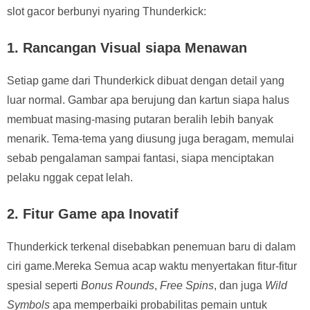
slot gacor berbunyi nyaring Thunderkick:
1. Rancangan Visual siapa Menawan
Setiap game dari Thunderkick dibuat dengan detail yang
luar normal. Gambar apa berujung dan kartun siapa halus
membuat masing-masing putaran beralih lebih banyak
menarik. Tema-tema yang diusung juga beragam, memulai
sebab pengalaman sampai fantasi, siapa menciptakan
pelaku nggak cepat lelah.
2. Fitur Game apa Inovatif
Thunderkick terkenal disebabkan penemuan baru di dalam
ciri game.Mereka Semua acap waktu menyertakan fitur-fitur
spesial seperti
Bonus Rounds
,
Free Spins
, dan juga
Wild
Symbols
apa memperbaiki probabilitas pemain untuk