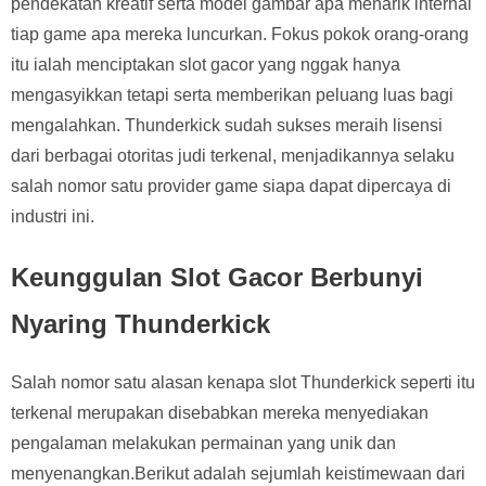
pendekatan kreatif serta model gambar apa menarik internal
tiap game apa mereka luncurkan. Fokus pokok orang-orang
itu ialah menciptakan slot gacor yang nggak hanya
mengasyikkan tetapi serta memberikan peluang luas bagi
mengalahkan. Thunderkick sudah sukses meraih lisensi
dari berbagai otoritas judi terkenal, menjadikannya selaku
salah nomor satu provider game siapa dapat dipercaya di
industri ini.
Keunggulan Slot Gacor Berbunyi
Nyaring Thunderkick
Salah nomor satu alasan kenapa slot Thunderkick seperti itu
terkenal merupakan disebabkan mereka menyediakan
pengalaman melakukan permainan yang unik dan
menyenangkan.Berikut adalah sejumlah keistimewaan dari