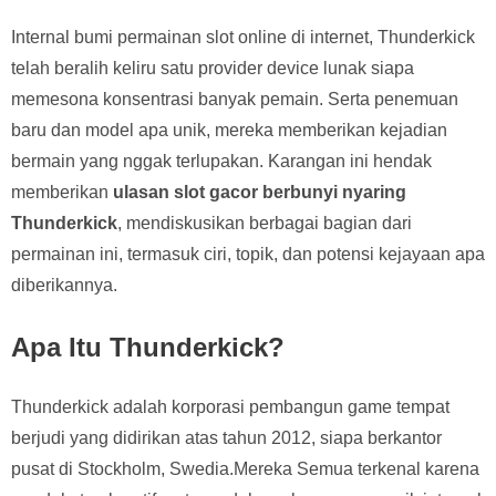
Internal bumi permainan slot online di internet, Thunderkick
telah beralih keliru satu provider device lunak siapa
memesona konsentrasi banyak pemain. Serta penemuan
baru dan model apa unik, mereka memberikan kejadian
bermain yang nggak terlupakan. Karangan ini hendak
memberikan
ulasan slot gacor berbunyi nyaring
Thunderkick
, mendiskusikan berbagai bagian dari
permainan ini, termasuk ciri, topik, dan potensi kejayaan apa
diberikannya.
Apa Itu Thunderkick?
Thunderkick adalah korporasi pembangun game tempat
berjudi yang didirikan atas tahun 2012, siapa berkantor
pusat di Stockholm, Swedia.Mereka Semua terkenal karena