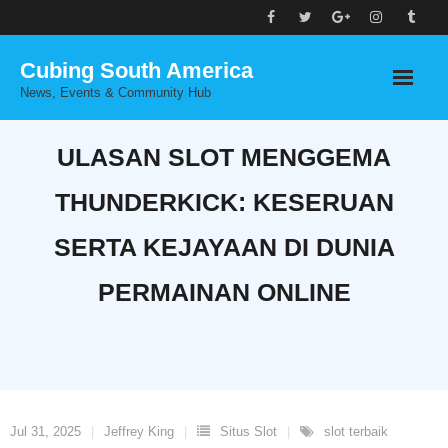
Skip
to
Cubing South America
content
News, Events & Community Hub
ULASAN SLOT MENGGEMA
THUNDERKICK: KESERUAN
SERTA KEJAYAAN DI DUNIA
PERMAINAN ONLINE
Jul 31, 2025
Jeffrey King
Situs Slot
slot terbaik