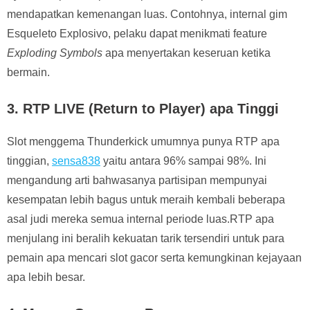
mendapatkan kemenangan luas. Contohnya, internal gim
Esqueleto Explosivo, pelaku dapat menikmati feature
Exploding Symbols
apa menyertakan keseruan ketika
bermain.
3. RTP LIVE (Return to Player) apa Tinggi
Slot menggema Thunderkick umumnya punya RTP apa
tinggian,
sensa838
yaitu antara 96% sampai 98%. Ini
mengandung arti bahwasanya partisipan mempunyai
kesempatan lebih bagus untuk meraih kembali beberapa
asal judi mereka semua internal periode luas.RTP apa
menjulang ini beralih kekuatan tarik tersendiri untuk para
pemain apa mencari slot gacor serta kemungkinan kejayaan
apa lebih besar.