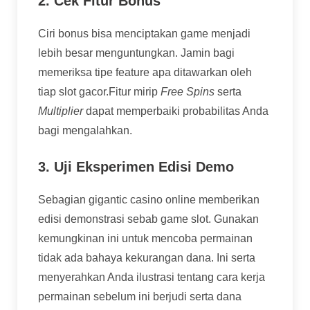
2. Cek Fitur Bonus
Ciri bonus bisa menciptakan game menjadi
lebih besar menguntungkan. Jamin bagi
memeriksa tipe feature apa ditawarkan oleh
tiap slot gacor.Fitur mirip
Free Spins
serta
Multiplier
dapat memperbaiki probabilitas Anda
bagi mengalahkan.
3. Uji Eksperimen Edisi Demo
Sebagian gigantic casino online memberikan
edisi demonstrasi sebab game slot. Gunakan
kemungkinan ini untuk mencoba permainan
tidak ada bahaya kekurangan dana. Ini serta
menyerahkan Anda ilustrasi tentang cara kerja
permainan sebelum ini berjudi serta dana