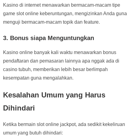
Kasino di internet menawarkan bermacam-macam tipe
game slot online keberuntungan, mengizinkan Anda guna
menguji bermacam-macam topik dan feature.
3. Bonus siapa Menguntungkan
Kasino online banyak kali waktu menawarkan bonus
pendaftaran dan pemasaran lainnya apa nggak ada di
casino tubuh, memberikan lebih besar berlimpah
kesempatan guna mengalahkan.
Kesalahan Umum yang Harus
Dihindari
Ketika bermain slot online jackpot, ada sedikit kekeliruan
umum yang butuh dihindari: