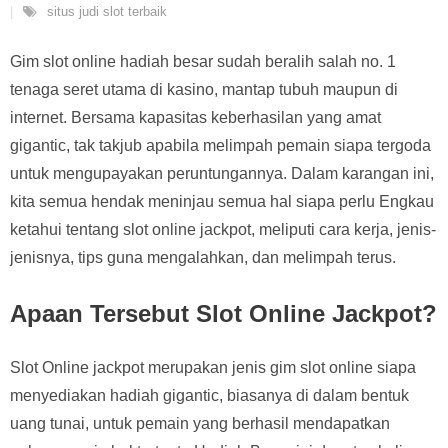
situs judi slot terbaik
Gim slot online hadiah besar sudah beralih salah no. 1
tenaga seret utama di kasino, mantap tubuh maupun di
internet. Bersama kapasitas keberhasilan yang amat
gigantic, tak takjub apabila melimpah pemain siapa tergoda
untuk mengupayakan peruntungannya. Dalam karangan ini,
kita semua hendak meninjau semua hal siapa perlu Engkau
ketahui tentang slot online jackpot, meliputi cara kerja, jenis-
jenisnya, tips guna mengalahkan, dan melimpah terus.
Apaan Tersebut Slot Online Jackpot?
Slot Online jackpot merupakan jenis gim slot online siapa
menyediakan hadiah gigantic, biasanya di dalam bentuk
uang tunai, untuk pemain yang berhasil mendapatkan