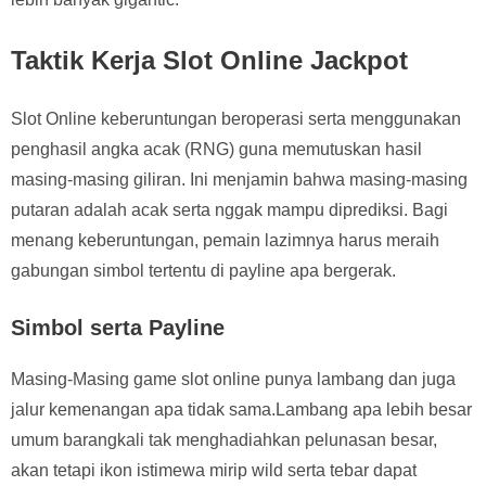
Taktik Kerja Slot Online Jackpot
Slot Online keberuntungan beroperasi serta menggunakan
penghasil angka acak (RNG) guna memutuskan hasil
masing-masing giliran. Ini menjamin bahwa masing-masing
putaran adalah acak serta nggak mampu diprediksi. Bagi
menang keberuntungan, pemain lazimnya harus meraih
gabungan simbol tertentu di payline apa bergerak.
Simbol serta Payline
Masing-Masing game slot online punya lambang dan juga
jalur kemenangan apa tidak sama.Lambang apa lebih besar
umum barangkali tak menghadiahkan pelunasan besar,
akan tetapi ikon istimewa mirip wild serta tebar dapat