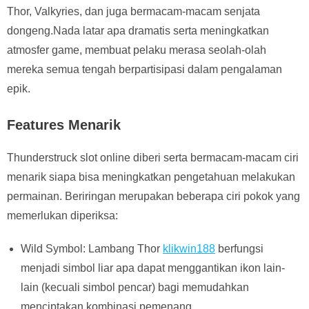
Thor, Valkyries, dan juga bermacam-macam senjata
dongeng.Nada latar apa dramatis serta meningkatkan
atmosfer game, membuat pelaku merasa seolah-olah
mereka semua tengah berpartisipasi dalam pengalaman
epik.
Features Menarik
Thunderstruck slot online diberi serta bermacam-macam ciri
menarik siapa bisa meningkatkan pengetahuan melakukan
permainan. Beriringan merupakan beberapa ciri pokok yang
memerlukan diperiksa:
Wild Symbol: Lambang Thor
klikwin188
berfungsi
menjadi simbol liar apa dapat menggantikan ikon lain-
lain (kecuali simbol pencar) bagi memudahkan
menciptakan kombinasi pemenang.