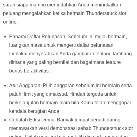
saran siapa mampu memudahkan Anda meningkatkan
peluang mengalahkan ketika bermain Thunderstruck slot
online:
Pahami Daftar Pelunasan: Sebelum Ini mulai bermain,
luangkan masa untuk mengerti daftar pelunasan.
Ini bakal menyerahkan Anda gambaran tentang lambang
dimana yang paling bernilai dan bagaimana feature
bonus beraktivitas.
Atur Anggaran: Pilih anggaran sebelum ini bermain serta
patuhi limit yang dimaksud. Hindari tergoda untuk
berkelanjutan bermain-main bila Kamu telah menggapai
kendala kerugian Anda.
Cobalah Edisi Demo: Banyak tempat berjudi daring
menawarkan versi demonstrasi sebab Thunderstruck slot
online. Ujilah edisi ini bagi melatih diri serta menyadari