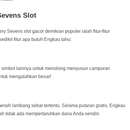
Sevens Slot
 Sevens slot gacor demikian populer ialah fitur-fitur
dikit fitur apa butuh Engkau tahu:
an simbol lainnya untuk menolong menyusun campuran
ntuk mengalahkan besar!
eraih lambang sebar tertentu. Selama putaran gratis, Engkau
h tidak ada mempertaruhkan dana Anda sendiri.