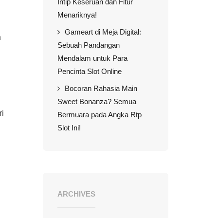
Intip Keseruan dan Fitur
Menariknya!
Gameart di Meja Digital:
n
Sebuah Pandangan
Mendalam untuk Para
Pencinta Slot Online
Bocoran Rahasia Main
Sweet Bonanza? Semua
ri
Bermuara pada Angka Rtp
i
Slot Ini!
ARCHIVES