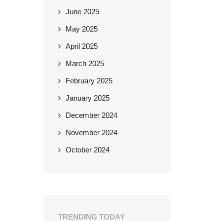
June 2025
May 2025
April 2025
March 2025
February 2025
January 2025
December 2024
November 2024
October 2024
TRENDING TODAY