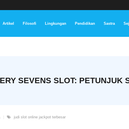
Artikel
Filosofi
Lingkungan
Pendidikan
Sastra
Se
IERY SEVENS SLOT: PETUNJUK
a
judi slot online jackpot terbesar