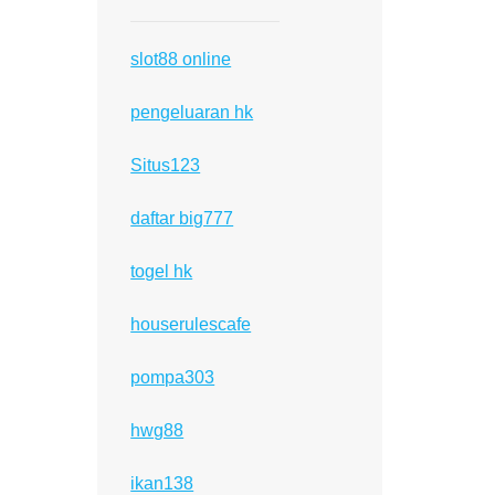
slot88 online
pengeluaran hk
Situs123
daftar big777
togel hk
houserulescafe
pompa303
hwg88
ikan138