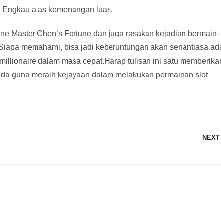
t Engkau atas kemenangan luas.
ine Master Chen’s Fortune dan juga rasakan kejadian bermain-
iapa memahami, bisa jadi keberuntungan akan senantiasa ad
millionaire dalam masa cepat.Harap tulisan ini satu memberika
nda guna meraih kejayaan dalam melakukan permainan slot
NEXT