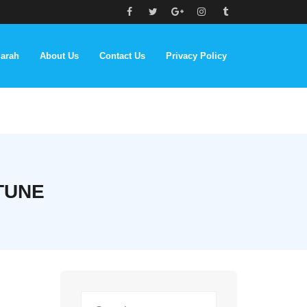
jarah
About Us
Contact Us
Privacy Policy
TUNE