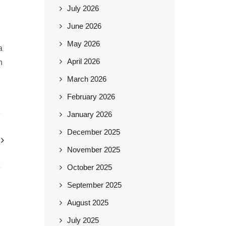
July 2026
June 2026
May 2026
a
April 2026
n
March 2026
February 2026
January 2026
December 2025
November 2025
October 2025
September 2025
August 2025
July 2025