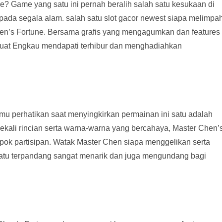
ne? Game yang satu ini pernah beralih salah satu kesukaan di
pada segala alam. salah satu slot gacor newest siapa melimpa
Chen’s Fortune. Bersama grafis yang mengagumkan dan features
mbuat Engkau mendapati terhibur dan menghadiahkan
u perhatikan saat menyingkirkan permainan ini satu adalah
kali rincian serta warna-warna yang bercahaya, Master Chen’
pok partisipan. Watak Master Chen siapa menggelikan serta
satu terpandang sangat menarik dan juga mengundang bagi