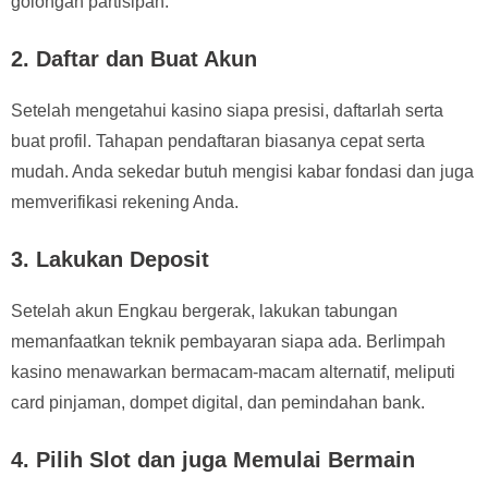
golongan partisipan.
2. Daftar dan Buat Akun
Setelah mengetahui kasino siapa presisi, daftarlah serta
buat profil. Tahapan pendaftaran biasanya cepat serta
mudah. Anda sekedar butuh mengisi kabar fondasi dan juga
memverifikasi rekening Anda.
3. Lakukan Deposit
Setelah akun Engkau bergerak, lakukan tabungan
memanfaatkan teknik pembayaran siapa ada. Berlimpah
kasino menawarkan bermacam-macam alternatif, meliputi
card pinjaman, dompet digital, dan pemindahan bank.
4. Pilih Slot dan juga Memulai Bermain