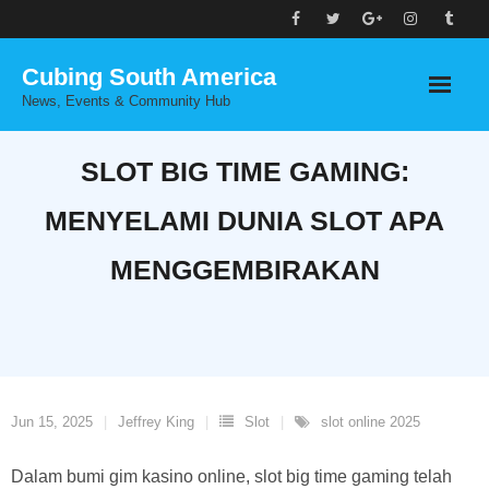
Skip
to
Cubing South America
content
News, Events & Community Hub
SLOT BIG TIME GAMING:
MENYELAMI DUNIA SLOT APA
MENGGEMBIRAKAN
Jun 15, 2025
Jeffrey King
Slot
slot online 2025
Dalam bumi gim kasino online, slot big time gaming telah