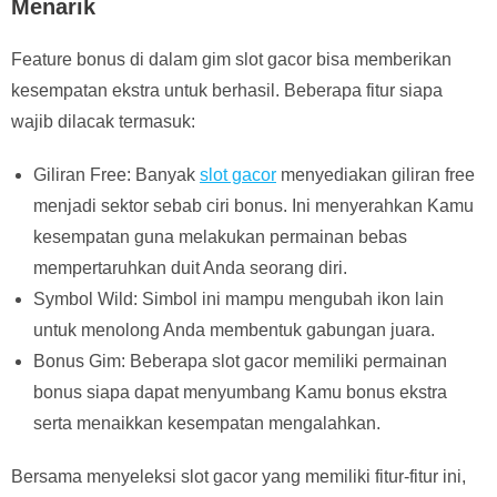
Menarik
Feature bonus di dalam gim slot gacor bisa memberikan
kesempatan ekstra untuk berhasil. Beberapa fitur siapa
wajib dilacak termasuk:
Giliran Free: Banyak
slot gacor
menyediakan giliran free
menjadi sektor sebab ciri bonus. Ini menyerahkan Kamu
kesempatan guna melakukan permainan bebas
mempertaruhkan duit Anda seorang diri.
Symbol Wild: Simbol ini mampu mengubah ikon lain
untuk menolong Anda membentuk gabungan juara.
Bonus Gim: Beberapa slot gacor memiliki permainan
bonus siapa dapat menyumbang Kamu bonus ekstra
serta menaikkan kesempatan mengalahkan.
Bersama menyeleksi slot gacor yang memiliki fitur-fitur ini,