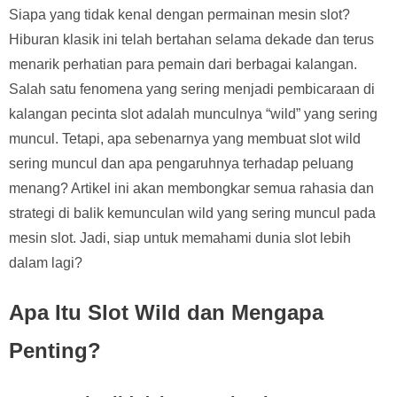
Siapa yang tidak kenal dengan permainan mesin slot?
Hiburan klasik ini telah bertahan selama dekade dan terus
menarik perhatian para pemain dari berbagai kalangan.
Salah satu fenomena yang sering menjadi pembicaraan di
kalangan pecinta slot adalah munculnya “wild” yang sering
muncul. Tetapi, apa sebenarnya yang membuat slot wild
sering muncul dan apa pengaruhnya terhadap peluang
menang? Artikel ini akan membongkar semua rahasia dan
strategi di balik kemunculan wild yang sering muncul pada
mesin slot. Jadi, siap untuk memahami dunia slot lebih
dalam lagi?
Apa Itu Slot Wild dan Mengapa
Penting?