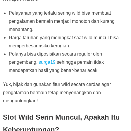
Pelayanan yang terlalu sering wild bisa membuat
pengalaman bermain menjadi monoton dan kurang
menantang.
Harga taruhan yang meningkat saat wild muncul bisa
memperbesar risiko kerugian.
Polanya bisa diposisikan secara reguler oleh
pengembang,
surga19
sehingga pemain tidak
mendapatkan hasil yang benar-benar acak.
Yuk, bijak dan gunakan fitur wild secara cerdas agar
pengalaman bermain tetap menyenangkan dan
menguntungkan!
Slot Wild Serin Muncul, Apakah Itu
Keberuntungan?