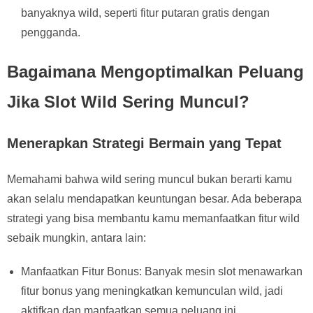
banyaknya wild, seperti fitur putaran gratis dengan
pengganda.
Bagaimana Mengoptimalkan Peluang
Jika Slot Wild Sering Muncul?
Menerapkan Strategi Bermain yang Tepat
Memahami bahwa wild sering muncul bukan berarti kamu
akan selalu mendapatkan keuntungan besar. Ada beberapa
strategi yang bisa membantu kamu memanfaatkan fitur wild
sebaik mungkin, antara lain:
Manfaatkan Fitur Bonus: Banyak mesin slot menawarkan
fitur bonus yang meningkatkan kemunculan wild, jadi
aktifkan dan manfaatkan semua peluang ini.