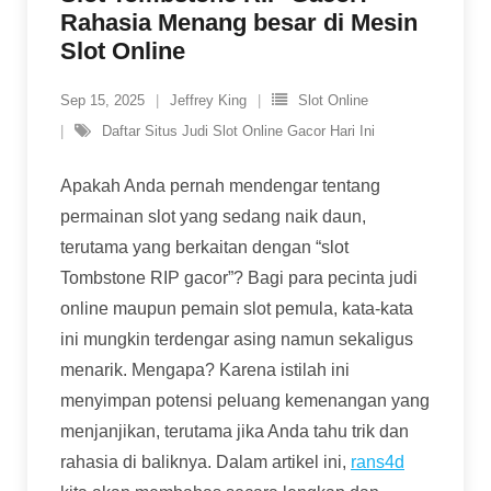
Rahasia Menang besar di Mesin
Slot Online
Sep 15, 2025
Jeffrey King
Slot Online
Daftar Situs Judi Slot Online Gacor Hari Ini
Apakah Anda pernah mendengar tentang
permainan slot yang sedang naik daun,
terutama yang berkaitan dengan “slot
Tombstone RIP gacor”? Bagi para pecinta judi
online maupun pemain slot pemula, kata-kata
ini mungkin terdengar asing namun sekaligus
menarik. Mengapa? Karena istilah ini
menyimpan potensi peluang kemenangan yang
menjanjikan, terutama jika Anda tahu trik dan
rahasia di baliknya. Dalam artikel ini,
rans4d