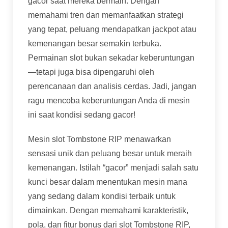
gacor saat mereka bermain. Dengan
memahami tren dan memanfaatkan strategi
yang tepat, peluang mendapatkan jackpot atau
kemenangan besar semakin terbuka.
Permainan slot bukan sekadar keberuntungan
—tetapi juga bisa dipengaruhi oleh
perencanaan dan analisis cerdas. Jadi, jangan
ragu mencoba keberuntungan Anda di mesin
ini saat kondisi sedang gacor!
Mesin slot Tombstone RIP menawarkan
sensasi unik dan peluang besar untuk meraih
kemenangan. Istilah “gacor” menjadi salah satu
kunci besar dalam menentukan mesin mana
yang sedang dalam kondisi terbaik untuk
dimainkan. Dengan memahami karakteristik,
pola, dan fitur bonus dari slot Tombstone RIP,