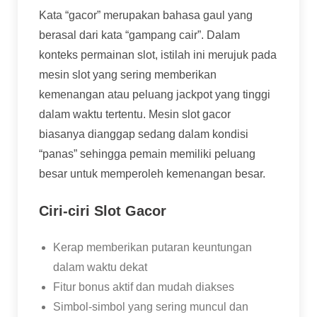
Kata “gacor” merupakan bahasa gaul yang
berasal dari kata “gampang cair”. Dalam
konteks permainan slot, istilah ini merujuk pada
mesin slot yang sering memberikan
kemenangan atau peluang jackpot yang tinggi
dalam waktu tertentu. Mesin slot gacor
biasanya dianggap sedang dalam kondisi
“panas” sehingga pemain memiliki peluang
besar untuk memperoleh kemenangan besar.
Ciri-ciri Slot Gacor
Kerap memberikan putaran keuntungan
dalam waktu dekat
Fitur bonus aktif dan mudah diakses
Simbol-simbol yang sering muncul dan