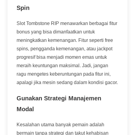
Spin
Slot Tombstone RIP menawarkan berbagai fitur
bonus yang bisa dimanfaatkan untuk
meningkatkan kemenangan. Fitur seperti free
spins, pengganda kemenangan, atau jackpot
progresif bisa menjadi momen emas untuk
meraih keuntungan maksimal. Jadi, jangan
ragu mengetes keberuntungan pada fitur ini,
apalagi jika mesin sedang dalam kondisi gacor.
Gunakan Strategi Manajemen
Modal
Kesalahan utama banyak pemain adalah
bermain tanpa strategi dan takut kehabisan