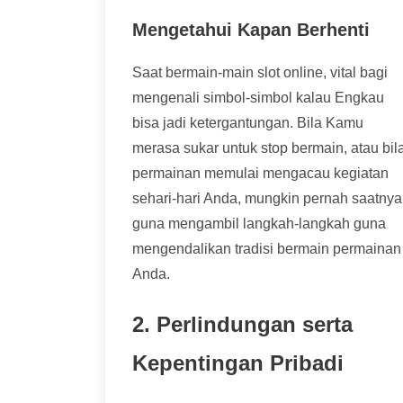
Mengetahui Kapan Berhenti
Saat bermain-main slot online, vital bagi
mengenali simbol-simbol kalau Engkau
bisa jadi ketergantungan. Bila Kamu
merasa sukar untuk stop bermain, atau bil
permainan memulai mengacau kegiatan
sehari-hari Anda, mungkin pernah saatnya
guna mengambil langkah-langkah guna
mengendalikan tradisi bermain permainan
Anda.
2. Perlindungan serta
Kepentingan Pribadi