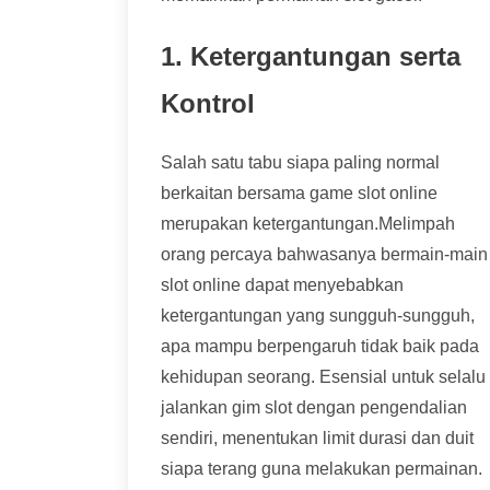
1. Ketergantungan serta
Kontrol
Salah satu tabu siapa paling normal
berkaitan bersama game slot online
merupakan ketergantungan.Melimpah
orang percaya bahwasanya bermain-main
slot online dapat menyebabkan
ketergantungan yang sungguh-sungguh,
apa mampu berpengaruh tidak baik pada
kehidupan seorang. Esensial untuk selalu
jalankan gim slot dengan pengendalian
sendiri, menentukan limit durasi dan duit
siapa terang guna melakukan permainan.