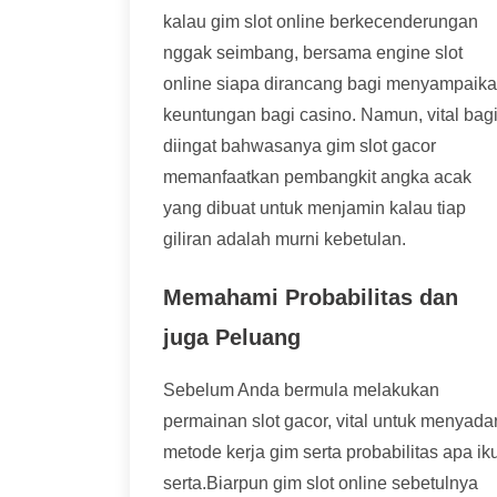
kalau gim slot online berkecenderungan
nggak seimbang, bersama engine slot
online siapa dirancang bagi menyampaik
keuntungan bagi casino. Namun, vital bag
diingat bahwasanya gim slot gacor
memanfaatkan pembangkit angka acak
yang dibuat untuk menjamin kalau tiap
giliran adalah murni kebetulan.
Memahami Probabilitas dan
juga Peluang
Sebelum Anda bermula melakukan
permainan slot gacor, vital untuk menyadar
metode kerja gim serta probabilitas apa iku
serta.Biarpun gim slot online sebetulnya