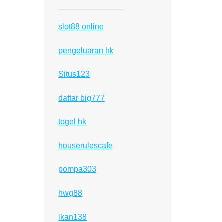
slot88 online
pengeluaran hk
Situs123
daftar big777
togel hk
houserulescafe
pompa303
hwg88
ikan138