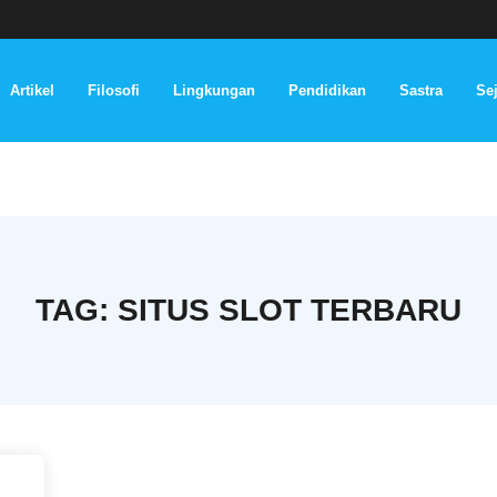
Artikel
Filosofi
Lingkungan
Pendidikan
Sastra
Se
TAG:
SITUS SLOT TERBARU