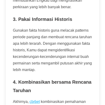
memudahkan Engkau bagi menghasilkan
perkiraan yang lebih banyak benar.
3. Pakai Informasi Historis
Gunakan fakta historis guna melacak patterns
periode panjang dan membuat rencana taruhan
apa lebih terarah. Dengan menggunakan fakta
historis, Kamu dapat mengidentifikasi
kecenderungan-kecenderungan internal buah
permainan serta mengambil putusan akhir yang
lebih mantap.
4. Kombinasikan bersama Rencana
Taruhan
Akhirnya,
cbrbet
kombinasikan pemahaman