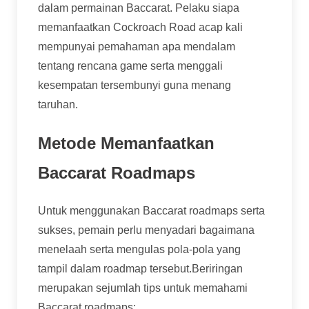
dalam permainan Baccarat. Pelaku siapa
memanfaatkan Cockroach Road acap kali
mempunyai pemahaman apa mendalam
tentang rencana game serta menggali
kesempatan tersembunyi guna menang
taruhan.
Metode Memanfaatkan
Baccarat Roadmaps
Untuk menggunakan Baccarat roadmaps serta
sukses, pemain perlu menyadari bagaimana
menelaah serta mengulas pola-pola yang
tampil dalam roadmap tersebut.Beriringan
merupakan sejumlah tips untuk memahami
Baccarat roadmaps: