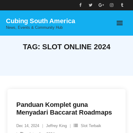
Skip
to
Cubing South America
content
News, Events & Community Hub
TAG:
SLOT ONLINE 2024
Panduan Komplet guna
Menyadari Baccarat Roadmaps
Dec 14, 2024
Jeffrey King
Slot Terbaik