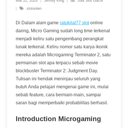
Mar 22, 2025
Jeffrey King
Judi Slot Gacor
slotonlen
Di Dalam alam game
ratukilat77 slot
online
daring, Micro Gaming sudah long time terkenal
menjadi keliru satu pengembang perangkat
lunak terkenal. Keliru nomor satu karya ikonik
mereka adalah Microgaming Terminator 2, satu
permainan slot apa terpacu sebab movie
blockbuster Terminator 2: Judgment Day.
Tulisan ini hendak meninjau seluruh yang
butuh Anda pelajari mengenai game ini, mulai
sebab feature, cara bermain-main, sampai
saran bagi memperbaiki probabilitas berhasil.
Introduction Microgaming